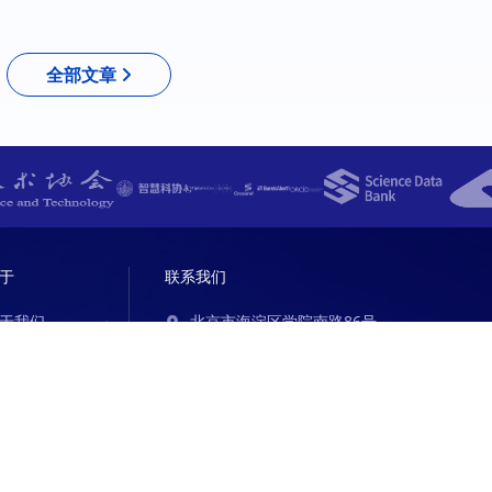
全部文章
于
联系我们
于我们
北京市海淀区学院南路86号
100081
010-62199257（仅加盟咨询）
qkjq@cast.org.cn