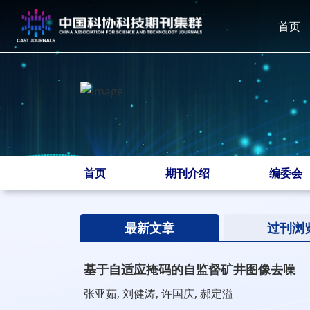
首页
首页
期刊介绍
编委会
最新文章
过刊浏
基于自适应掩码的自监督矿井图像去噪
张亚茹, 刘健涛, 许国庆, 郝定溢