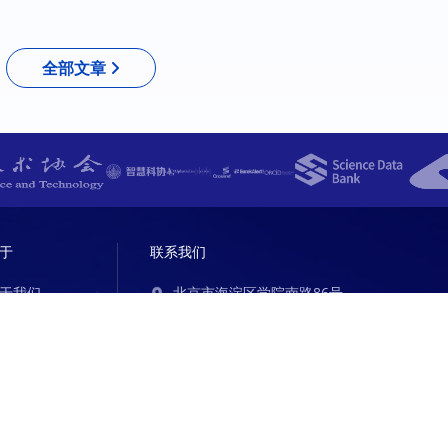
全部文章
于
联系我们
于我们
北京市海淀区学院南路86号
100081
010-62199257（仅加盟咨询）
qkjq@cast.org.cn