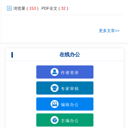
ZrC−TaC−SiC外涂层组成的涂层体系，基体改性+涂层复合技术是指ZrC
浏览量
(
153
)
PDF全文
(
32
)
改性C/C复合材料后表面制备ZrC−TaC−SiC涂层。结果表明，单一涂层体
系由于ZrC−TaC−SiC外涂层与SiC过渡层之间的热膨胀系数不匹配，以及
SiC氧化产生的气体副产物逸出形成孔隙和裂纹，导致其在720 s烧蚀后即
发生失效；而采用C/C复合材料基体改性结合ZrC−TaC−SiC多相UHTC涂
更多文章>>
层的协同防护策略，在经历1080 s烧蚀后涂层表面形成了致密的氧化膜，
−4
线烧蚀率处于10
mm/s量级，实现了C/C复合材料在2000℃以上高温气
流冲刷环境下的千秒级抗氧化烧蚀，展现出卓越的超高温热防护性能，为
在线办公
极端工况下的应用奠定了技术基础。
作者登录
专家审稿
编辑办公
主编办公