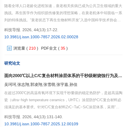
随着全球人口老龄化进程加速，衰老相关疾病已成为公共卫生领域的重大
挑战。再生医学作为组织损伤修复的理想策略，在衰老机体中却面临一系
列的特殊挑战。“衰老状态下再生生物材料开发”入选中国科学技术协会
2025年十大产业技术问题，凸显了该领域的战略意义。立足于衰老状态下
科技导报. 2026, 44(13):17-22.
再生修复的底层逻辑，系统剖析其核心科学问题，总结现有技术在应对系
10.3981/j.issn.1000-7857.2026.02.00028
统性衰老时所遭遇的“尺度错配”与“生态恶化”双重困境，进而提出借鉴生
浏览量
(
210
)
PDF全文
(
35
)
态治理思维、构建“微环境重塑”体系的创新路径。结合生物学与工程学双
重视角，系统阐述了新一代再生生物材料在跨越分子至器官多尺度鸿沟、
推动再生医学从“结构替代”向“生态修复”范式转变中的关键作用。最后，
研究论文
探讨了跨尺度技术整合、临床转化路径及多学科深度协作等挑战，旨在为
面向2000℃以上C/C复合材料涂层体系的千秒级耐烧蚀行为及机理
攻克技术瓶颈、培育生命健康新产业提供深层反思与实践指引。
吴珂珂,张志翔,郭凌翔,张雪萌,张宇嘉,孙佳
在超过2000℃的高温有氧环境下实现千秒量级的稳定热防护，是超高温陶
瓷（ultra−high temperature ceramics，UHTC）涂层防护C/C复合材料必
须满足的基本要求。针对C/C复合材料ZrC−TaC−SiC涂层体系，采用“单
一涂层技术”和“基体改性+涂层复合技术”2种策略，以实现C/C复合材料的
科技导报. 2026, 44(13):131-140.
长时热防护。单一涂层技术是C/C复合材料表面直接制备SiC过渡层和
10.3981/j.issn.1000-7857.2025.12.00109