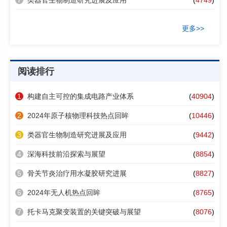
7
类器官生物制造研究进展及应用
(
4749
)
更多>>
阅读排行
1
构建自主可控的集成电路产业体系
(
40904
)
2
2024年原子核物理科技热点回眸
(
10446
)
3
类器官生物制造研究进展及应用
(
9442
)
4
深海科技前沿探索与展望
(
8854
)
5
骨关节炎治疗用水凝胶研究进展
(
8827
)
6
2024年无人机热点回眸
(
8765
)
7
托卡马克聚变装置的关键突破与展望
(
8076
)