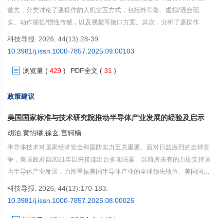
首先，分类讨论了遥操作的人机交互方式，包括外骨骼、虚拟/混合现
实、动作捕捉/惯性传感，以及视觉等接口方案。其次，分析了遥操作控
制模式的演变路径，涵盖直接控制、共享控制、基于模仿学习的控制及生
科技导报. 2026, 44(13):28-39.
成式策略的引入，阐明各自的原理与应用场景。再者，介绍了典型遥操作
10.3981/j.issn.1000-7857.2025.09.00103
系统的体系架构与技术实现，涵盖感知与映射、控制算法与通信模块，并
浏览量
(
429
)
PDF全文
(
31
)
探讨视觉、力觉、触觉等多模态反馈在提升沉浸体验中的作用。进一步，
梳理了遥操作系统性能评估的方法与最新基准，指出开源软硬件平台和数
据资源在推动研究中的重要意义。最后，总结了当前面临的挑战与未来发
政策建议
展方向，包括智能化水平提升、成本与使用门槛的降低，以及标准体系的
美国国家标准与技术研究院推动半导体产业发展的经验及启示
建立等。
胡泊,黄怡璠,徐玄,宫轲楠
半导体技术对国家经济安全和国防实力至关重要。面对日益激烈的全球竞
争，美国政府自2021年以来接连出台多项法案，以前所未有的力度支持国
内半导体产业发展，力图重振美国半导体产业的全球领先地位。美国国家
标准与技术研究院（National Institute of Standards and Technology，
科技导报. 2026, 44(13):170-183.
NIST）作为美国的国家计量院，同时承担着国家级技术研究机构的职
10.3981/j.issn.1000-7857.2025.08.00025
能，被指定为《2022年芯片与科学法》（CHIPS and Science Act of