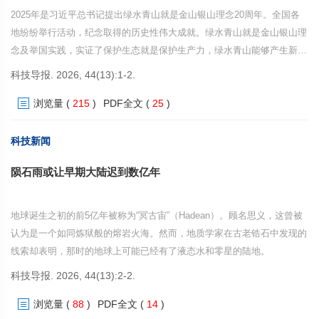
2025年是习近平总书记提出绿水青山就是金山银山理念20周年。全国各
地纷纷举行活动，纪念取得的历史性伟大成就。绿水青山就是金山银山理
念及举国实践，实证了保护生态就是保护生产力，绿水青山能够产生新质
生产力。
科技导报. 2026, 44(13):1-2.
浏览量
(
215
)
PDF全文
(
25
)
科技新闻
陨石雨或让早期大陆迟到数亿年
地球诞生之初的前5亿年被称为“冥古宙”（Hadean）。顾名思义，这曾被
认为是一个如同炼狱般的熔岩火海。然而，地质学家在古老锆石中发现的
线索却表明，那时的地球上可能已经有了液态水和零星的陆地。
科技导报. 2026, 44(13):2-2.
浏览量
(
88
)
PDF全文
(
14
)