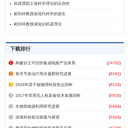
孙昌璞院士谈科学理论的证伪性
郝刘祥教授谈现代科学的诞生
郝刘祥教授谈知识机器理论
下载排行
1
构建自主可控的集成电路产业体系
(
24702
)
2
骨关节炎治疗用水凝胶研究进展
(
8181
)
3
2024年原子核物理科技热点回眸
(
8134
)
4
2017年军用无人机装备技术发展回眸
(
5816
)
5
生物质能源利用研究进展
(
5504
)
6
深海科技前沿探索与展望
(
5324
)