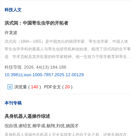
科技人文
洪式闾：中国寄生虫学的开拓者
许龙波
洪式闾（1894—1955）是中国杰出的病理学家、寄生虫学家，中国人体
寄生虫学学科的奠基人与寄生虫研究机构创始者。梳理了洪式闾的生平事
迹、学术贡献及其所彰显的科学家精神。他一生致力于医学教育和寄生虫
学的科研事业，在寄生虫的检查、寄生虫病的调研与防治、寄生虫病研究
科技导报. 2026, 44(13):184-188.
机构的建设等领域取得了斐然的成就，为中国寄生虫学科的发展奠定了坚
10.3981/j.issn.1000-7857.2025.12.00129
实的基础。洪式闾治学严谨、勇于开拓、济世为民，彰显了老一辈科研工
浏览量
(
140
)
PDF全文
(
20
)
作者胸怀家国、甘于奉献、攻坚克难的崇高精神风范。
本刊专稿
具身机器人遥操作综述
倪自强,谢绍玄,柳学成,杨翔,刘优,姚国才
具身机器人遥操作在机器人完全实现类人的自主化之前，还将长期存在。