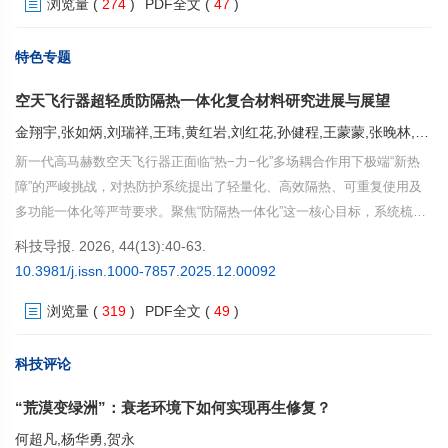
浏览量
(
274
)
PDF全文
(
47
)
2022）的主要执行机构，在法案实施过程中发挥了关键作用。通过分析
NIST在法案实施3年来的组织转型、项目布局、资金投入与实施成效，系
统梳理了NIST从国家计量基准和标准物质提供者向半导体产业复兴核心
特色专题
协调者的职能拓展过程。研究发现，NIST充分利用其在半导体领域的技
空天飞行器超轻质防隔热一体化复合材料研究进展与展望
术优势和产业链整合能力，通过系统性规划和协调资金、项目、平台、人
才等关键创新要素，成功构建了涵盖区域创新生态建设、转化路径拓展及
金翔宇,张如炳,刘瑞祥,王玮,黄红岩,刘红花,孙健程,王蒙蒙,张晚林,李文静,洪长青,张幸红,韩杰才
高水平人才培养的全链条半导体产业支持体系。通过对比分析美国政府对
新一代高马赫数空天飞行器正面临“热−力−化”多场耦合作用下极端“新热
NIST支持模式的创新实践，揭示了国家计量院在现代产业创新体系中的
障”的严峻挑战，对热防护系统提出了轻量化、高效隔热、可重复使用及
枢纽作用，为中国相关领域发展提供了重要启示。
多功能一体化等严苛要求。聚焦“防隔热一体化”这一核心目标，系统梳理
材料技术从被动承载向主动管理、从单一功能向协同防护的演进逻辑。以
科技导报. 2026, 44(13):40-63.
轻质烧蚀防隔热复合材料、可重复使用刚性隔热瓦及其一体化结构、耐高
10.3981/j.issn.1000-7857.2025.12.00092
温气凝胶复合材料，以及柔性热防护复合材料4类关键材料体系为主线展
浏览量
(
319
)
PDF全文
(
49
)
开深入分析，不仅总结了相关领域的最新研究进展，更揭示了其正经历
从“单一材料性能优化”向“材料−结构−工艺一体化协同设计”的范式转变。
最后，提出未来重点突破方向包括多尺度协同设计、可重复使用机理深
科技评论
化、智能化多功能集成及低成本高效制造，旨在为空天飞行器热防护技术
“荒漠变绿洲”：衰老环境下如何实现再生修复？
的体系化创新与跨越式发展提供系统的理论支撑与清晰的技术路径。
何超凡,杨华勇,贺永