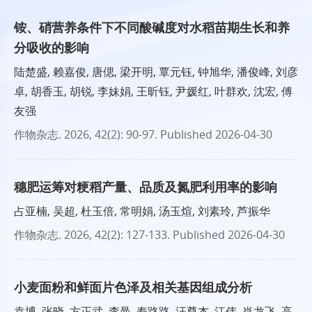
铵、硝营养条件下不同酸碱度对水稻苗期生长和养
分吸收的影响
陆楚盛, 赖嘉俊, 唐偲, 梁开明, 覃元钰, 钟旭华, 潘俊峰, 刘彦
卓, 胡香玉, 胡锐, 李妹娟, 王昕钰, 尹媛红, 叶群欢, 沈宏, 傅
友强
作物杂志
. 2026, 42(2): 90-97.
Published 2026-04-30
穗肥运筹对粳稻产量、品质及氮肥利用率的影响
占亚楠, 吴超, 杜玉倍, 常明娟, 汤玉煊, 刘素玲, 芦振华
作物杂志
. 2026, 42(2): 127-133.
Published 2026-04-30
小麦面粉和鲜面片色泽及相关基因组成分析
袁博, 张晓, 方正武, 李曼, 寿路路, 汪尊杰, 江伟, 肖龙飞, 高