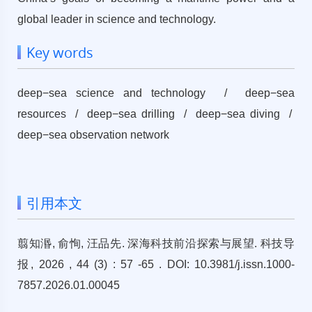
global leader in science and technology.
Key words
deep−sea science and technology / deep−sea
resources / deep−sea drilling / deep−sea diving /
deep−sea observation network
引用本文
翦知湣, 俞恂, 汪品先. 深海科技前沿探索与展望. 科技导
报, 2026 , 44 (3) : 57 -65 . DOI: 10.3981/j.issn.1000-
7857.2026.01.00045