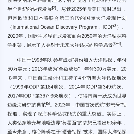
候演变的米兰科维奇理论，有力促进了地球科学在过去
[
2
]
半个世纪的快速发展
。尽管2025年后美国暂时退出，
但是欧盟和日本将联合第三阶段的国际大洋发现计划
3
（International Ocean Discovery Program，IODP
）。
2020年，国际学术界正式发布面向2050年的大洋钻探科
[
3
−
4
]
学框架，展示了人类对于未来大洋钻探的科学愿景
。
中国于1998年以“参与成员”身份加入大洋钻探，年付
50万美元；2013年成为“全额成员”，年付300万美元。20
多年来，中国自主设计和主持了4个南海大洋钻探航次
（1999年ODP第184航次、2014年IODP第349航次、
2017年IODP第367~368航次），使得南海一跃成为世界
[
5
]
边缘海研究的典范
。2023年，中国首次试航“梦想号”钻
探船，实现了深海科学钻探能力的重大突破。实际上，
人类钻穿地壳与地幔边界“莫霍面”的梦想已提出60余年，
至今未竟，核心障碍在于“硬岩钻探”技术。国际大洋钻探