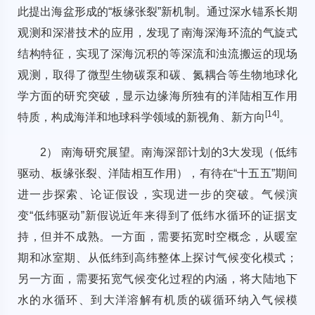
此提出海盆形成的“板缘张裂”新机制。通过深水锚系长期
观测和深潜技术的应用，发现了南海深海环流的气旋式
结构特征，实现了深海沉积的等深流和浊流搬运的现场
观测，取得了微型生物碳泵和碳、氮耦合等生物地球化
学方面的研究突破，显示边缘海所独有的洋陆相互作用
[
14
]
特质，构成海洋和地球科学领域的新视角、新方向
。
2） 南海研究展望。南海深部计划的3大发现（低纬
驱动、板缘张裂、洋陆相互作用），有待在“十五五”期间
进一步探索、论证假设，实现进一步的突破。气候演
变“低纬驱动”新假说近年来得到了低纬水循环的证据支
持，但并不成熟。一方面，需要拓宽时空概念，从暖室
期和冰室期、从低纬到高纬整体上探讨气候变化模式；
另一方面，需要拓宽气候变化过程的内涵，将大陆地下
水的水循环、到大洋溶解有机质的碳循环纳入气候模