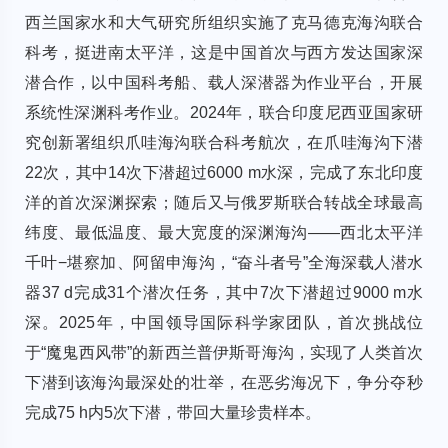
西兰国家水和大气研究所组织实施了克马德克海沟联合
科考，挺进南太平洋，这是中国首次与西方发达国家深
潜合作，以中国科考船、载人深潜器为作业平台，开展
系统性深渊科考作业。2024年，联合印度尼西亚国家研
究创新署组织爪哇海沟联合科考航次，在爪哇海沟下潜
22次，其中14次下潜超过6000 m水深，完成了东北印度
洋的首次深渊探索；随后又与俄罗斯联合转战全球最高
纬度、最低温度、最大宽度的深渊海沟——西北太平洋
千叶−堪察加、阿留申海沟，“奋斗者号”全海深载人潜水
器37 d完成31个潜次任务，其中7次下潜超过9000 m水
深。2025年，中国领导国际科学家团队，首次挑战位
于“魔鬼西风带”的新西兰普伊斯哥海沟，实现了人类首次
下潜到该海沟最深处的壮举，在恶劣海况下，争分夺秒
完成75 h内5次下潜，带回大量珍贵样本。