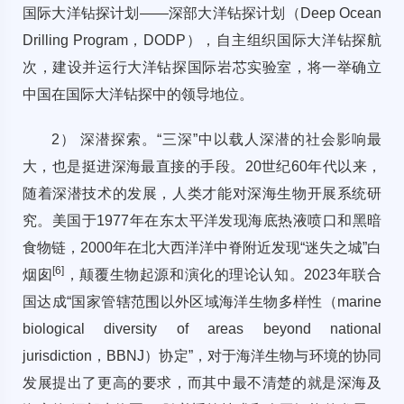
国际大洋钻探计划——深部大洋钻探计划（Deep Ocean
Drilling Program，DODP），自主组织国际大洋钻探航
次，建设并运行大洋钻探国际岩芯实验室，将一举确立
中国在国际大洋钻探中的领导地位。
2） 深潜探索。“三深”中以载人深潜的社会影响最
大，也是挺进深海最直接的手段。20世纪60年代以来，
随着深潜技术的发展，人类才能对深海生物开展系统研
究。美国于1977年在东太平洋发现海底热液喷口和黑暗
食物链，2000年在北大西洋洋中脊附近发现“迷失之城”白
[
6
]
烟囱
，颠覆生物起源和演化的理论认知。2023年联合
国达成“国家管辖范围以外区域海洋生物多样性（marine
biological diversity of areas beyond national
jurisdiction，BBNJ）协定”，对于海洋生物与环境的协同
发展提出了更高的要求，而其中最不清楚的就是深海及