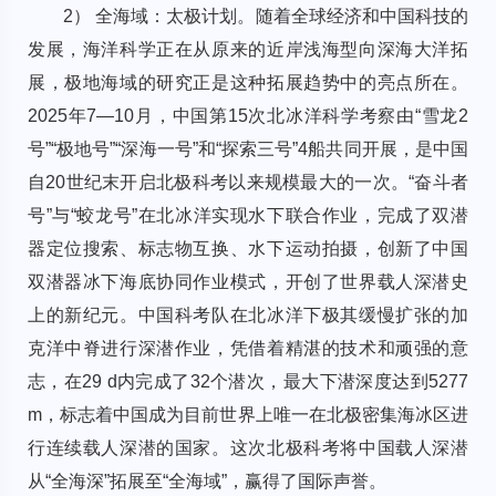
2） 全海域：太极计划。随着全球经济和中国科技的
发展，海洋科学正在从原来的近岸浅海型向深海大洋拓
展，极地海域的研究正是这种拓展趋势中的亮点所在。
2025年7—10月，中国第15次北冰洋科学考察由“雪龙2
号”“极地号”“深海一号”和“探索三号”4船共同开展，是中国
自20世纪末开启北极科考以来规模最大的一次。“奋斗者
号”与“蛟龙号”在北冰洋实现水下联合作业，完成了双潜
器定位搜索、标志物互换、水下运动拍摄，创新了中国
双潜器冰下海底协同作业模式，开创了世界载人深潜史
上的新纪元。中国科考队在北冰洋下极其缓慢扩张的加
克洋中脊进行深潜作业，凭借着精湛的技术和顽强的意
志，在29 d内完成了32个潜次，最大下潜深度达到5277
m，标志着中国成为目前世界上唯一在北极密集海冰区进
行连续载人深潜的国家。这次北极科考将中国载人深潜
从“全海深”拓展至“全海域”，赢得了国际声誉。