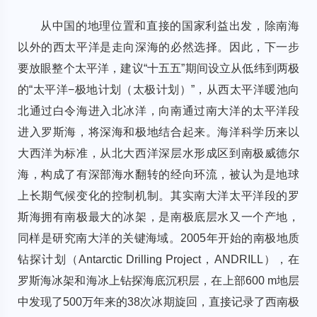
从中国的地理位置和直接的国家利益出发，除南海
以外的西太平洋是走向深海的必然选择。因此，下一步
要放眼整个太平洋，建议“十五五”期间设立从低纬到两极
的“太平洋−极地计划（太极计划）”，从西太平洋暖池向
北通过白令海进入北冰洋，向南通过南大洋的太平洋段
进入罗斯海，将深海和极地结合起来。海洋科学历来以
大西洋为标准，从北大西洋深层水形成区到南极威德尔
海，构成了有深部海水翻转的经向环流，被认为是地球
上长期气候变化的控制机制。其实南大洋太平洋段的罗
斯海拥有南极最大的冰架，是南极底层水又一个产地，
同样是研究南大洋的关键海域。2005年开始的南极地质
钻探计划（Antarctic Drilling Project，ANDRILL），在
罗斯海冰架和海冰上钻探海底沉积层，在上部600 m地层
中发现了500万年来的38次冰期旋回，直接记录了西南极