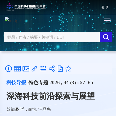
登 录
科技导报
|特色专题 2026 , 44 (3) : 57 -65
深海科技前沿探索与展望
翦知湣
,
俞恂
,
汪品先