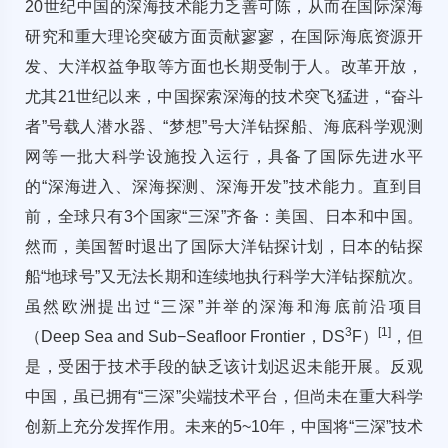
20世纪中国的深海技术能力乏善可陈，从而在国际深海
研究和重大理论突破方面贡献寥寥，在国际海底资源开
发、大洋权益争取等方面也长期受制于人。改革开放，
尤其21世纪以来，中国探索深海的技术突飞猛进，“奋斗
者”号载人潜水器、“梦想”号大洋钻探船、海底科学观测
网等一批大科学设施投入运行，具备了国际先进水平
的“深海进入、深海探测、深海开发”技术能力。直到目
前，全球只有3个国家“三深”齐备：美国、日本和中国。
然而，美国暂时退出了国际大洋钻探计划，日本的钻探
船“地球号”又无法长期和连续地执行科学大洋钻探航次。
虽然欧洲提出过“三深”并举的深海和海底前沿项目
3
[
1
]
（Deep Sea and Sub−Seafloor Frontier，DS
F）
，但
是，受困于技术手段的缺乏该计划迟迟未能开展。反观
中国，虽已拥有“三深”尖端技术平台，但尚未在重大科学
创新上充分发挥作用。未来的5~10年，中国将“三深”技术