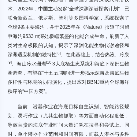
术。2022年，中国主动发起“全球深渊深潜探索计划”，已
联合新西兰、俄罗斯、智利等多国科学家，系统探索了
全球9条主要海沟，并于2025年在《Nature》报道了阿留
申海沟9533 m深处极端繁盛的化能合成生命，刷新了人
类对生命极限的认知，揭示了深渊化能生物代谢途径和
[
8
]
深渊适应机制的独特性
。在此基础上，结合热液、冷泉
[
9
]
[
10
]
、海山冷水珊瑚
3大底栖生态系统和海底下深部生物
圈调查，有望在“十五五”期间进一步揭示深海及海底生物
多样性与环境的协同演化，提出应对BBNJ重构全球海洋
秩序的“中国方案”。
当前，潜器作业在海底目标自主识别、智能路径规
划、灵巧作业（尤其生物抓取）等方面自动化程度低，
导致宝贵的海底作业时间大量消耗在搜寻和尝试上。同
时，单个潜器作业范围和时间有限，而载人潜器与多种