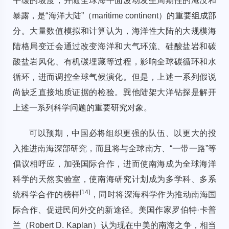
平缓的坡度，并随全球海平面波动发生周期性的淹没和
暴露，是“海洋大陆”（maritime continent）的重要组成部
分。大量数值模拟和计算认为，海洋性大陆的大规模海
陆格局变迁会通过改变海洋和大气环流、硅酸盐岩和碳
酸盐岩风化、有机碳埋藏等过程，影响全球碳循环和水
循环，进而调控全球气候演化。但是，上述一系列假说
尚缺乏直接地质证据的检验。巽他陆架大洋钻探是解开
上述一系列科学问题的重要研究对象。
可以预期，中国必将组织更强的队伍、以更大的投
入推进南海深部研究，而且将与全球南方、“一带一路”等
倡议相呼应，加强国际合作，进而使南海成为全球海洋
科学的天然实验室，使南海研究计划成为多学科、多系
[
14
]
统科学合作的榜样
，同时将深海科学作为推动南海国
际合作、促进民间外交的新途径。美国作家罗伯特·卡普
兰（Robert D. Kaplan）认为现在中美的南海之争，相当