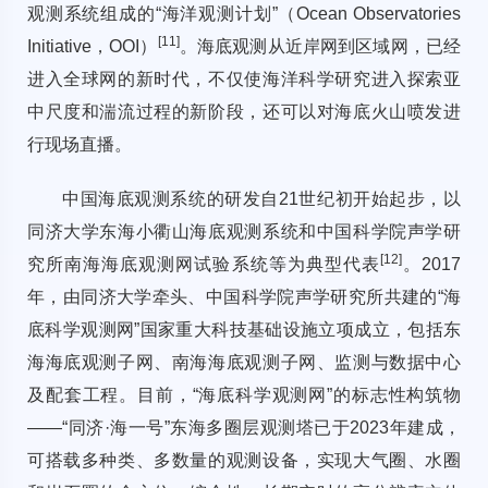
观测系统组成的“海洋观测计划”（Ocean Observatories
[
11
]
Initiative，OOI）
。海底观测从近岸网到区域网，已经
进入全球网的新时代，不仅使海洋科学研究进入探索亚
中尺度和湍流过程的新阶段，还可以对海底火山喷发进
行现场直播。
中国海底观测系统的研发自21世纪初开始起步，以
同济大学东海小衢山海底观测系统和中国科学院声学研
[
12
]
究所南海海底观测网试验系统等为典型代表
。2017
年，由同济大学牵头、中国科学院声学研究所共建的“海
底科学观测网”国家重大科技基础设施立项成立，包括东
海海底观测子网、南海海底观测子网、监测与数据中心
及配套工程。目前，“海底科学观测网”的标志性构筑物
——“同济·海一号”东海多圈层观测塔已于2023年建成，
可搭载多种类、多数量的观测设备，实现大气圈、水圈