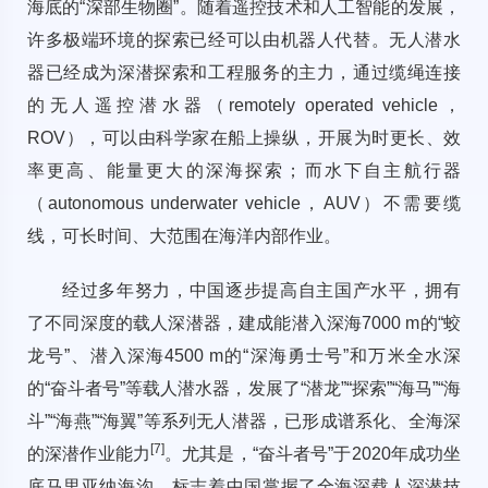
海底的“深部生物圈”。随着遥控技术和人工智能的发展，
许多极端环境的探索已经可以由机器人代替。无人潜水
器已经成为深潜探索和工程服务的主力，通过缆绳连接
的无人遥控潜水器（remotely operated vehicle，
ROV），可以由科学家在船上操纵，开展为时更长、效
率更高、能量更大的深海探索；而水下自主航行器
（autonomous underwater vehicle，AUV）不需要缆
线，可长时间、大范围在海洋内部作业。
经过多年努力，中国逐步提高自主国产水平，拥有
了不同深度的载人深潜器，建成能潜入深海7000 m的“蛟
龙号”、潜入深海4500 m的“深海勇士号”和万米全水深
的“奋斗者号”等载人潜水器，发展了“潜龙”“探索”“海马”“海
斗”“海燕”“海翼”等系列无人潜器，已形成谱系化、全海深
[
7
]
的深潜作业能力
。尤其是，“奋斗者号”于2020年成功坐
底马里亚纳海沟，标志着中国掌握了全海深载人深潜技