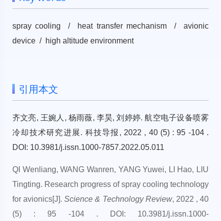
spray cooling / heat transfer mechanism / avionic
device / high altitude environment
引用本文
齐文亮, 王婉人, 杨雨薇, 李昊, 刘婷婷. 航空电子设备喷雾
冷却技术研究进展. 科技导报, 2022 , 40 (5) : 95 -104 .
DOI: 10.3981/j.issn.1000-7857.2022.05.011
QI Wenliang, WANG Wanren, YANG Yuwei, LI Hao, LIU
Tingting. Research progress of spray cooling technology
for avionics[J].
Science & Technology Review
, 2022 , 40
(5) : 95 -104 . DOI: 10.3981/j.issn.1000-