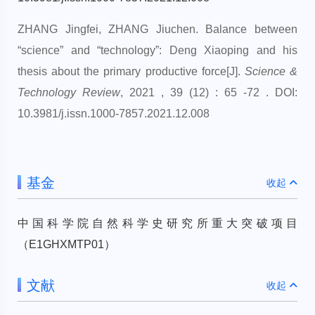
ZHANG Jingfei, ZHANG Jiuchen. Balance between
“science” and “technology”: Deng Xiaoping and his
thesis about the primary productive force[J].
Science &
Technology Review
, 2021 , 39 (12) : 65 -72 . DOI:
10.3981/j.issn.1000-7857.2021.12.008
基金
收起
中国科学院自然科学史研究所重大突破项目
（E1GHXMTP01）
文献
收起