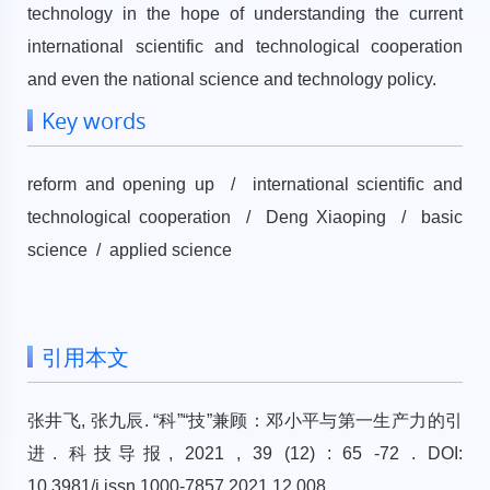
technology in the hope of understanding the current
international scientific and technological cooperation
and even the national science and technology policy.
Key words
reform and opening up / international scientific and
technological cooperation / Deng Xiaoping / basic
science / applied science
引用本文
张井飞, 张九辰. “科”“技”兼顾：邓小平与第一生产力的引
进. 科技导报, 2021 , 39 (12) : 65 -72 . DOI:
10.3981/j.issn.1000-7857.2021.12.008