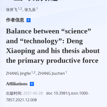
1,2
1
张井飞
, 张九辰
作者信息
Balance between “science”
and “technology”: Deng
Xiaoping and his thesis about
the primary productive force
1,2
1
ZHANG Jingfei
, ZHANG Jiuchen
Affiliations
出版时间:
2021-06-28
doi: 10.3981/j.issn.1000-
7857.2021.12.008