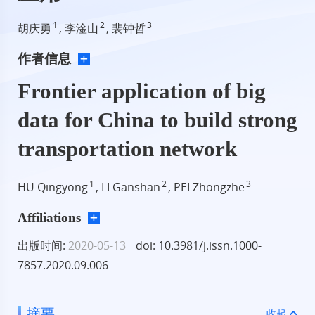
1
2
3
胡庆勇
, 李淦山
, 裴钟哲
作者信息
Frontier application of big
data for China to build strong
transportation network
1
2
3
HU Qingyong
, LI Ganshan
, PEI Zhongzhe
Affiliations
出版时间:
2020-05-13
doi: 10.3981/j.issn.1000-
7857.2020.09.006
摘要
收起