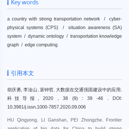
Key words
a country with strong transportation network / cyber-
physical systems (CPS) / situation awareness (SA)
system / dynamic ontology / transportation knowledge
graph / edge computing
引用本文
胡庆勇, 李淦山, 裴钟哲. 大数据在交通强国建设中的应用.
科技导报, 2020 , 38 (9) : 39 -46 . DOI:
10.3981/j.issn.1000-7857.2020.09.006
HU Qingyong, LI Ganshan, PEI Zhongzhe. Frontier
application of big data for China to build strong