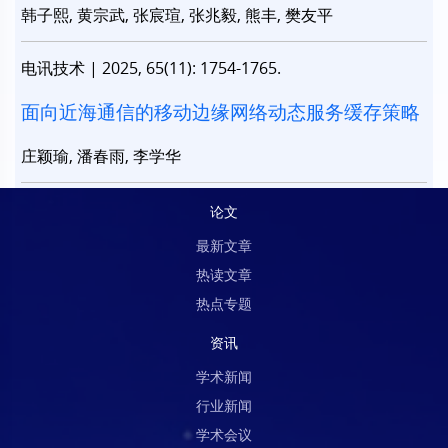
韩子熙, 黄宗武, 张宸瑄, 张兆毅, 熊丰, 樊友平
电讯技术
|
2025, 65(11): 1754-1765.
面向近海通信的移动边缘网络动态服务缓存策略
庄颖瑜, 潘春雨, 李学华
论文
最新文章
热读文章
热点专题
资讯
学术新闻
行业新闻
学术会议