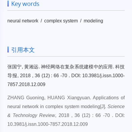
Key words
neural network / complex system / modeling
引用本文
张国宁, 黄湘远. 神经网络在复杂系统建模中的应用. 科技
导报, 2018 , 36 (12) : 66 -70 . DOI: 10.3981/j.issn.1000-
7857.2018.12.009
ZHANG Guoning, HUANG Xiangyuan. Applications of
neural network in complex system modeling[J].
Science
& Technology Review
, 2018 , 36 (12) : 66 -70 . DOI:
10.3981/j.issn.1000-7857.2018.12.009