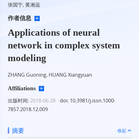
张国宁, 黄湘远
作者信息
Applications of neural
network in complex system
modeling
ZHANG Guoning, HUANG Xiangyuan
Affiliations
出版时间:
2018-06-28
doi: 10.3981/j.issn.1000-
7857.2018.12.009
摘要
收起