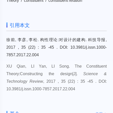
Theory / constituent / constituent relation
引用本文
徐前, 李彦, 李松. 构性理论:对设计的建构. 科技导报,
2017 , 35 (22) : 35 -45 . DOI: 10.3981/j.issn.1000-
7857.2017.22.004
XU Qian, LI Yan, LI Song. The Constituent
Theory:Constructing the design[J].
Science &
Technology Review
, 2017 , 35 (22) : 35 -45 . DOI:
10.3981/j.issn.1000-7857.2017.22.004