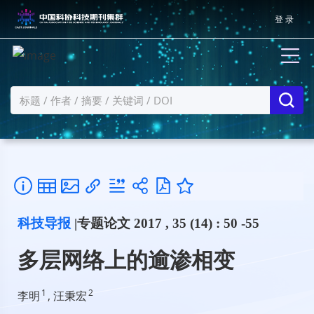
登 录
科技导报
|专题论文 2017 , 35 (14) : 50 -55
多层网络上的逾渗相变
1
2
李明
, 汪秉宏