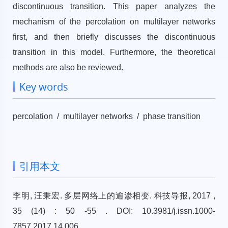
discontinuous transition. This paper analyzes the
mechanism of the percolation on multilayer networks
first, and then briefly discusses the discontinuous
transition in this model. Furthermore, the theoretical
methods are also be reviewed.
Key words
percolation / multilayer networks / phase transition
引用本文
李明, 汪秉宏. 多层网络上的逾渗相变. 科技导报, 2017 ,
35 (14) : 50 -55 . DOI: 10.3981/j.issn.1000-
7857.2017.14.006