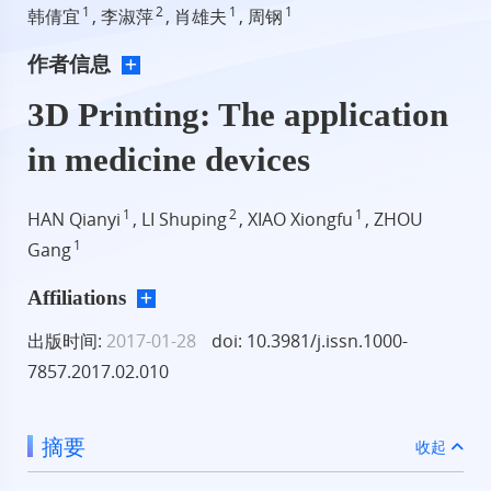
1
2
1
1
韩倩宜
, 李淑萍
, 肖雄夫
, 周钢
作者信息
3D Printing: The application
in medicine devices
1
2
1
HAN Qianyi
, LI Shuping
, XIAO Xiongfu
, ZHOU
1
Gang
Affiliations
出版时间:
2017-01-28
doi: 10.3981/j.issn.1000-
7857.2017.02.010
摘要
收起