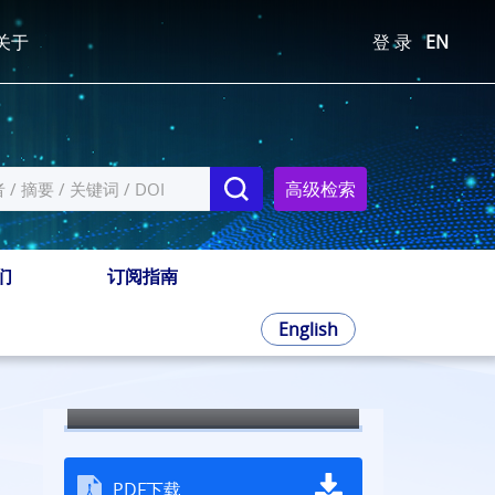
关于
登 录
EN
高级检索
们
订阅指南
English
2015年第33卷第14期
全屏
PDF下载