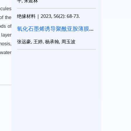
平, 宋延林
ecules
绝缘材料
|
2023, 56(2): 68-73.
of the
ods of
氧化石墨烯诱导聚酰亚胺薄膜碳
化制备高垂直导热石墨膜
 layer
张远豪, 王婷, 杨承翰, 周玉波
osis,
 water