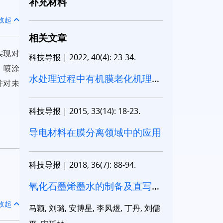
补充材料
收起
相关文章
实现对
科技导报
|
2022, 40(4): 23-34.
、喷涂
水处理过程中有机膜老化机理研
并对未
究进展
科技导报
|
2015, 33(14): 18-23.
导电材料在膜分离领域中的应用
科技导报
|
2018, 36(7): 88-94.
氧化石墨烯墨水的制备及直写图
案化
收起
马颖, 刘璐, 安博星, 李风煜, 丁丹, 刘儒