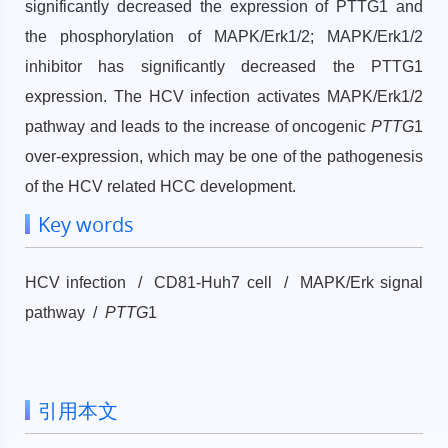
significantly decreased the expression of PTTG1 and
the phosphorylation of MAPK/Erk1/2; MAPK/Erk1/2
inhibitor has significantly decreased the PTTG1
expression. The HCV infection activates MAPK/Erk1/2
pathway and leads to the increase of oncogenic
PTTG
1
over-expression, which may be one of the pathogenesis
of the HCV related HCC development.
Key words
HCV infection / CD81-Huh7 cell / MAPK/Erk signal
pathway /
PTTG
1
引用本文