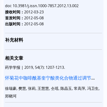
doi: 10.3981/j.issn.1000-7857.2012.13.002
接收时间：
2012-03-23
首发时间：
2012-05-08
出版时间：
2012-05-08
补充材料
相关文章
药学学报
|
2019, 54(7): 1207-1213.
怀菊花中咖啡酰基奎宁酸类化合物通过调节
ERK/MAPK信号通路改善LPS诱导的HUVEC血管
徐瑞豪, 樊慧, 张莉, 王慧慧, 仝瑶, 陈晶玉, 常高萍, 冯卫生,
内皮细胞损伤
郑晓珂