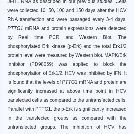
JFH1 RNA as described in our previous studies. Cells
were collected 10, 50, 100 and 150 days after the HCV
RNA transfection and were passaged every 3-4 days.
PTTG1
mRNA and protein expressions were detected
by Real time PCR and Western Blot. The
phosphorylated Erk kinase (p-Erk) and the total Erk1/2
protein level were measured by Western blot. MAPK/Erk
inhibitor (PD98059) was applied to block the
phosphorylation of Erk1/2. HCV was inhibited by IFN. It
is found that the levels of
PTTG
1 mRNA and protein are
significantly increased at above time point in HCV
transfected cells as compared to the untransfected cells.
Parallel with PTTG1, the p-Erk is significantly increased
in the transfected groups as compared with the
untransfected groups. The inhibition of HCV has