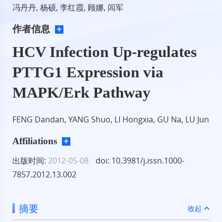
冯丹丹, 杨硕, 李红霞, 顾娜, 闾军
作者信息
HCV Infection Up-regulates
PTTG1 Expression via
MAPK/Erk Pathway
FENG Dandan, YANG Shuo, LI Hongxia, GU Na, LU Jun
Affiliations
出版时间:
2012-05-08
doi: 10.3981/j.issn.1000-
7857.2012.13.002
摘要
收起