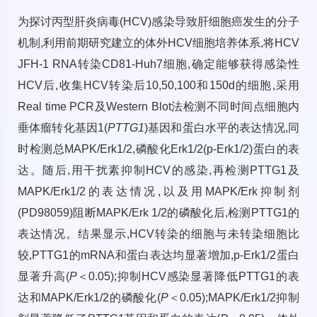
为探讨丙型肝炎病毒(HCV)感染导致肝细胞癌发生的分子
机制,利用前期研究建立的体外HCV细胞培养体系,将HCV
JFH-1 RNA转染CD81-Huh7细胞,确定能够获得感染性
HCV后,收集HCV转染后10,50,100和150d的细胞,采用
Real time PCR及Western Blot法检测不同时间点细胞内
垂体瘤转化基因1(
PTTG1
)基因和蛋白水平的表达情况,同
时检测总MAPK/Erk1/2,磷酸化Erk1/2(p-Erk1/2)蛋白的表
达。随后,用干扰素抑制HCV的感染,再检测PTTG1及
MAPK/Erk1/2的表达情况,以及用MAPK/Erk抑制剂
(PD98059)阻断MAPK/Erk 1/2的磷酸化后,检测PTTG1的
表达情况。结果显示,HCV转染的细胞与未转染细胞比
较,PTTG1的mRNA和蛋白表达均显著增加,p-Erk1/2蛋白
显著升高(
P
＜0.05);抑制HCV感染显著降低PTTG1的表
达和MAPK/Erk1/2的磷酸化(
P
＜0.05);MAPK/Erk1/2抑制