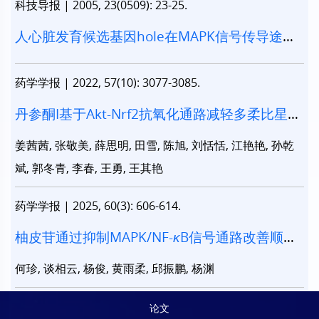
科技导报
|
2005, 23(0509): 23-25.
人心脏发育候选基因hole在MAPK信号传导途径
中的作用
药学学报
|
2022, 57(10): 3077-3085.
丹参酮I基于Akt-Nrf2抗氧化通路减轻多柔比星诱
导的心脏毒性
姜茜茜, 张敬美, 薛思明, 田雪, 陈旭, 刘恬恬, 江艳艳, 孙乾
斌, 郭冬青, 李春, 王勇, 王其艳
药学学报
|
2025, 60(3): 606-614.
柚皮苷通过抑制MAPK/NF-
κ
B信号通路改善顺铂
诱导的小鼠急性肾损伤作用机制研究
何珍, 谈相云, 杨俊, 黄雨柔, 邱振鹏, 杨渊
论文