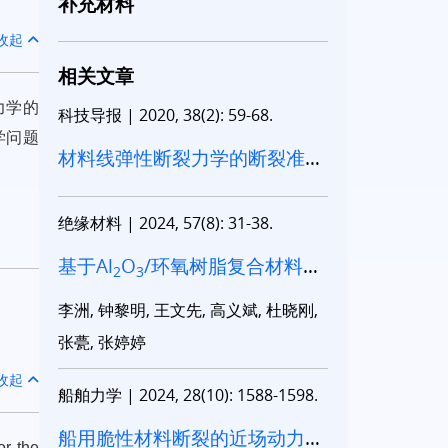
补充材料
收起
相关文章
力学的
科技导报
|
2020, 38(2): 59-68.
学问题
材料线弹性断裂力学的断裂准则
研究进展
绝缘材料
|
2024, 57(8): 31-38.
基于Al
O
/环氧树脂复合材料的
2
3
盆式绝缘子在役态裂纹萌生及失
李洲, 钟黎明, 王文先, 高义斌, 杜晓刚,
效断裂机制研究
张甍, 张婷婷
收起
船舶力学
|
2024, 28(10): 1588-1598.
船用脆性材料断裂的近场动力学
or the