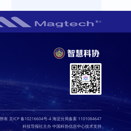
京ICP 备10216604号-4 海淀分局备案 1101084647
科技导报社主办 中国科协信息中心技术支持