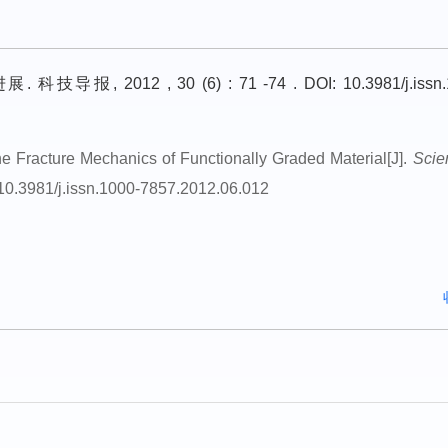
2 , 30 (6) : 71 -74 . DOI: 10.3981/j.issn.1
 Fracture Mechanics of Functionally Graded Material[J].
Scie
I: 10.3981/j.issn.1000-7857.2012.06.012