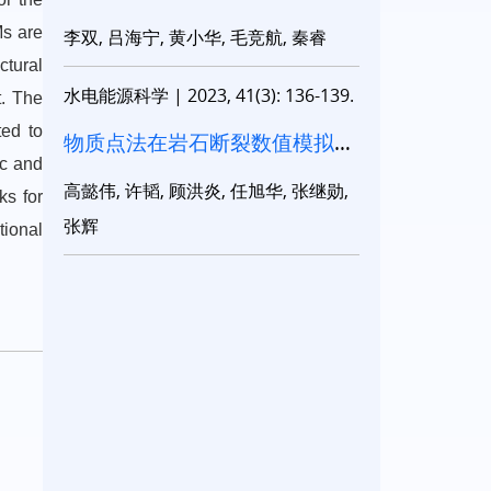
与有限元耦合模型
Ms are
李双, 吕海宁, 黄小华, 毛竞航, 秦睿
ctural
水电能源科学
|
2023, 41(3): 136-139.
t. The
ted to
物质点法在岩石断裂数值模拟中
ic and
的应用
高懿伟, 许韬, 顾洪炎, 任旭华, 张继勋,
ks for
张辉
tional