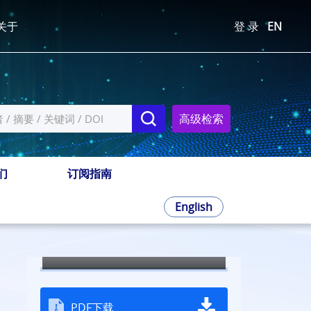
关于
登 录
EN
高级检索
们
订阅指南
English
2012年第30卷第6期
全屏
PDF下载