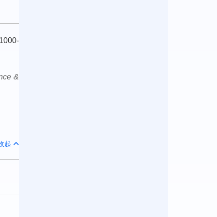
000-
nce &
收起