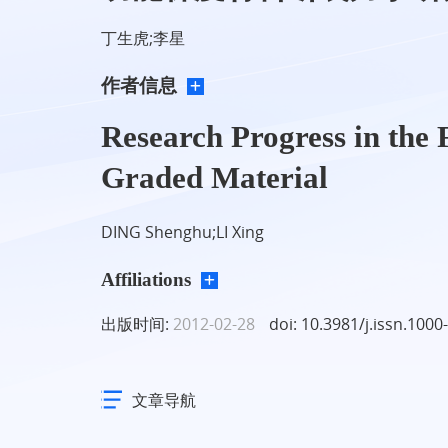
丁生虎;李星
作者信息
Research Progress in the 
Graded Material
DING Shenghu;LI Xing
Affiliations
出版时间:
2012-02-28
doi: 10.3981/j.issn.1000
文章导航