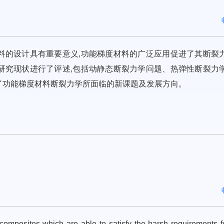
料的设计具有重要意义,功能梯度材料的广泛应用促进了其断裂
研究现状进行了评述,包括动静态断裂力学问题、热弹性断裂力
了功能梯度材料断裂力学所面临的新课题及发展方向。
omposites which are able to satisfy the harsh requirements f