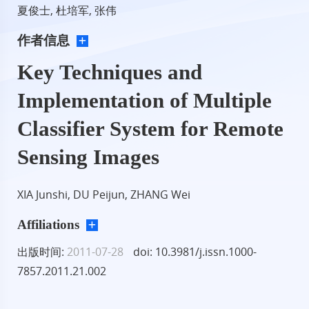
夏俊士, 杜培军, 张伟
作者信息
Key Techniques and
Implementation of Multiple
Classifier System for Remote
Sensing Images
XIA Junshi, DU Peijun, ZHANG Wei
Affiliations
出版时间:
2011-07-28
doi: 10.3981/j.issn.1000-
7857.2011.21.002