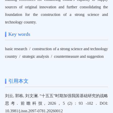
sources of original innovation and further consolidating the
foundation for the construction of a strong science and
technology country.
Key words
basic research / construction of a strong science and technology
country / strategic analysis / countermeasure and suggestion
引用本文
刘云, 郭栋, 刘文澜. “十五五”时期加强我国基础研究的战略
思考. 前瞻科技, 2026 , 5 (2) : 93 -102 . DOI:
10.3981/j.issn.2097-0781.20260012