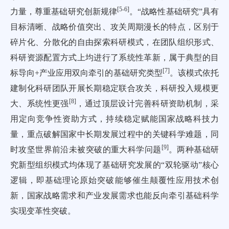
[
5
-
6
]
力量，尊重基础研究创新规律
。“战略性基础研究”具有
目标清晰、战略价值突出、攻关周期漫长的特点，区别于
碎片化、分散化的自由探索科研模式，在团队组织形式、
科研资源配置方式上均进行了系统性革新，属于典型的目
[
7
]
标导向+产业应用双向牵引的基础研究类型
。该模式依托
建制化科研团队开展长期稳定联合攻关，科研投入规模更
[
8
]
大、系统性更强
，通过顶层设计完善科研资助机制，采
用定向竞争性资助方式，持续稳定赋能国家战略科技力
量，重点破解国家中长期发展过程中的关键科学难题，同
[
9
]
时攻坚世界前沿未被突破的重大科学问题
。两种基础研
究新型组织模式均体现了基础研究发展的“双轮驱动”核心
逻辑，即基础理论原始突破能够催生颠覆性应用技术创
新，国家战略需求和产业发展需求也能反向牵引基础科学
实现变革性突破。