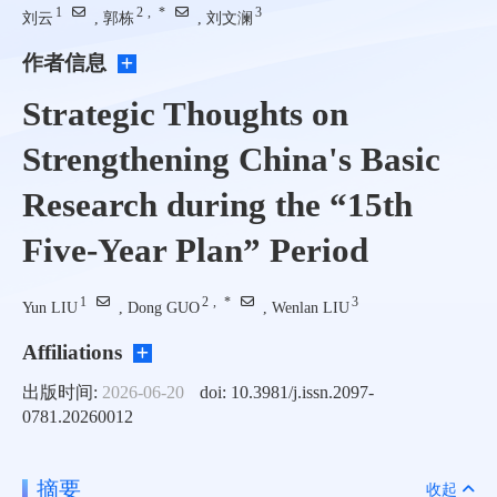
1
2
,
*
3
刘云
, 郭栋
, 刘文澜
作者信息
Strategic Thoughts on
Strengthening China's Basic
Research during the “15th
Five-Year Plan” Period
1
2
,
*
3
Yun LIU
, Dong GUO
, Wenlan LIU
Affiliations
出版时间:
2026-06-20
doi: 10.3981/j.issn.2097-
0781.20260012
摘要
收起