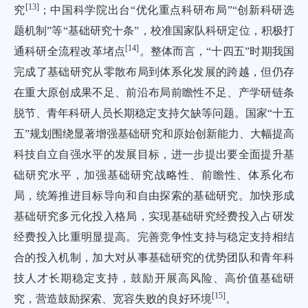
[
13
]
究
；中国科学院出台“优化重点科研布局”“创新科研选
题机制”等“基础研究十条”，校准国家队科研定位，积极打
[
14
]
通科研全流程改革堵点
。整体而言，“十四五”时期我国
完成了基础研究从零散布局到体系化发展的跨越，但仍存
在重大原创成果不足、前沿布局前瞻性不足、产学研链条
脱节、青年科研人员长期稳定支持欠缺等问题。国家“十五
五”规划围绕显著增强基础研究和原始创新能力、大幅提高
科技自立自强水平的发展目标，进一步提出要全面提升基
础研究水平，加强基础研究战略性、前瞻性、体系化布
局，统筹推进目标导向和自由探索的基础研究。加快形成
基础研究多元化投入格局，实现基础研究经费投入占研发
经费投入比重明显提高。完善竞争性支持与稳定支持相结
合的投入机制，加大对从事基础研究的优势团队和青年科
技人才长期稳定支持，鼓励开展高风险、高价值基础研
[
15
]
究，营造鼓励探索、宽容失败的良好环境
。