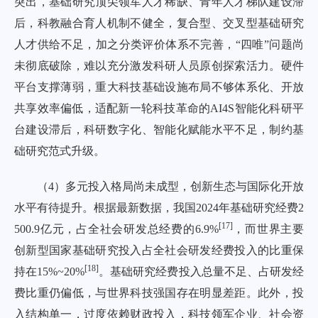
突出，基础研究顶尖领军人才稀缺、青年人才梯队建设滞
后，科教融合育人机制不健全，复合型、交叉型基础研究
人才供给不足，加之分类评价体系不完善，“四唯”问题尚
未彻底破除，难以充分激发科研人员原创探索活力。硬件
平台支撑薄弱，重大科技基础设施布局不够体系化、开放
共享效率偏低，适配新一轮科技革命的AI4S智能化科研平
台建设滞后，科研数字化、智能化赋能水平不足，制约基
础研究范式升级。
（4）多元投入格局尚未成型，创新生态与国际化开放
水平有待提升。根据最新数据，我国2024年基础研究经费2
[
17
]
500.9亿元，占全社会研发总经费的6.9%
，而世界主要
创新型国家基础研究投入占全社会研发经费投入的比重保
[
18
]
持在15%~20%
。基础研究经费投入总量不足、占研发经
费比重仍偏低，与世界科技强国存在明显差距。此外，投
入结构单一，过度依赖财政投入，科技领军企业、社会资