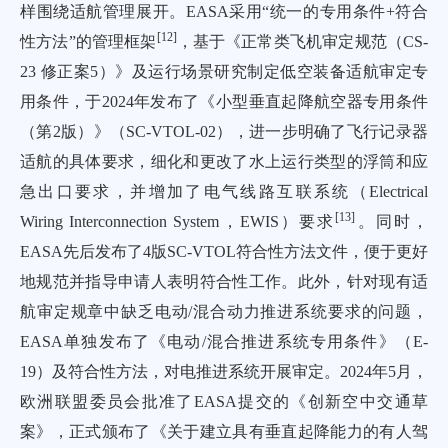
样围绕适航管理展开。EASA采用“统一的专用条件+符合
[
12
]
性方法”的管理框架
，基于《正常类飞机审定规范（CS-
23 修正案5）》及运行场景研究制定低空装备适航审定专
用条件，于2024年发布了《小型垂直起降航空器专用条件
（第2版）》（SC-VTOL-02），进一步明确了飞行记录器
适航的具体要求，细化和更改了水上运行类型的浮筒和应
急出口要求，并增加了电气线路互联系统（Electrical
[
13
]
Wiring Interconnection System，EWIS）要求
。同时，
EASA先后发布了4版SC-VTOL符合性方法文件，便于更好
地规范并指导申请人表明符合性工作。此外，针对现有适
航审定规章中缺乏电动/混合动力推进系统要求的问题，
EASA单独发布了《电动/混合推进系统专用条件》（E-
19）及符合性方法，对电推进系统开展审定。2024年5月，
欧洲联盟委员会批准了EASA提交的《创新空中交通草
案》，正式颁布了《关于建立具有垂直起降能力的有人驾