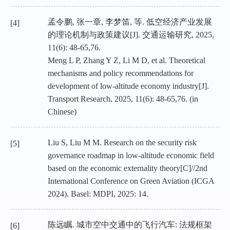
孟令鹏, 张一章, 李梦笛, 等. 低空经济产业发展
[4]
的理论机制与政策建议[J]. 交通运输研究, 2025,
11(6): 48-65,76.
Meng L P, Zhang Y Z, Li M D, et al. Theoretical
mechanisms and policy recommendations for
development of low-altitude economy industry[J].
Transport Research, 2025, 11(6): 48-65,76. (in
Chinese)
Liu S, Liu M M. Research on the security risk
[5]
governance roadmap in low-altitude economic field
based on the economic externality theory[C]//2nd
International Conference on Green Aviation (ICGA
2024). Basel: MDPI, 2025: 14.
陈远瞩. 城市空中交通中的飞行汽车: 法规框架
[6]