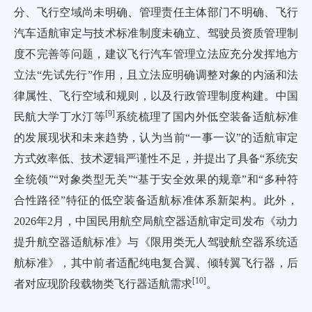
分、飞行空域尚未明确、管理责任主体部门不明确、飞行
汽车适航审定与技术标准制度未确立、驾驶员资质管理制
度不完善等问题，建议飞行汽车管理立法应充分发挥地方
立法“先试先行”作用，且立法应明确调整对象的内涵和法
律属性、飞行空域和规则，以及行政管理制度构建。中国
[
9
]
民航大学丁水汀等
系统梳理了国内外低空装备适航标准
的发展现状和未来趋势，认为当前“一事一议”的适航审定
方式效率低、技术逻辑严谨性不足，并提出了具备“系统安
全统领”“对象类型无关”“基于安全效果的规章”和“多种符
合性路径”特征的低空装备适航标准体系新架构。此外，
2026年2月，中国民用航空局航空器适航审定司发布《动力
提升航空器适航标准》与《限用类无人驾驶航空器系统适
航标准》，其中前者适配纯电复合翼、倾转翼飞行器，后
[
10
]
者对应现阶段载物类飞行器适航需求
。