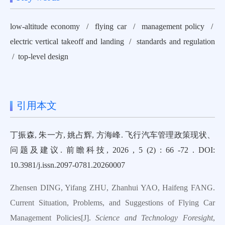
low-altitude economy / flying car / management policy /
electric vertical takeoff and landing / standards and regulation
/ top-level design
引用本文
丁振森, 朱一方, 姚占辉, 方海峰. 飞行汽车管理政策现状、
问题及建议. 前瞻科技, 2026 , 5 (2) : 66 -72 . DOI:
10.3981/j.issn.2097-0781.20260007
Zhensen DING, Yifang ZHU, Zhanhui YAO, Haifeng FANG.
Current Situation, Problems, and Suggestions of Flying Car
Management Policies[J].
Science and Technology Foresight
,