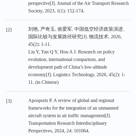
perspective[J]. Journal of the Air Transport Research
Society, 2023, 1(1): 152-174.
刘艳, 严奇玉, 侯爱军. 中国低空经济政策演进、
[2]
国际比较与发展路径研究[J]. 物流技术, 2026,
45(2): 1-11.
Liu Y, Yan Q Y, Hou A J. Research on policy
evolution, international comparison, and
development path of China’s low-altitude
economy[J]. Logistics Technology, 2026, 45(2): 1-
11. (in Chinese)
Aposporis P. A review of global and regional
[3]
frameworks for the integration of an unmanned
aircraft system in air traffic management[J].
Transportation Research Interdisciplinary
Perspectives, 2024, 24: 101064.