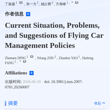
1
1
1
1
,
*
丁振森
, 朱一方
, 姚占辉
, 方海峰
作者信息
Current Situation, Problems,
and Suggestions of Flying Car
Management Policies
1
1
1
Zhensen DING
, Yifang ZHU
, Zhanhui YAO
, Haifeng
1
,
*
FANG
Affiliations
出版时间:
2026-06-20
doi: 10.3981/j.issn.2097-
0781.20260007
摘要
收起