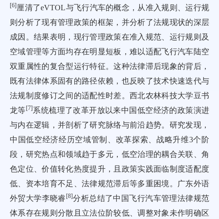
[
6
]
厘清了eVTOL与飞行汽车的概念，从准入规则、运行规
则分析了现有管理政策的框架，并分析了法规现状的深层
成因。结果表明，现行管理政策在准入规范、运行规则及
空域管理等方面均存在明显短板，难以适配飞行汽车陆空
双重属性的复合型运行特征。这种法律滞后现象的背后，
既有法律体系固有的路径依赖，也反映了技术快速迭代与
法规制度修订之间的适配性时差。西北农林科技大学豆书
[
7
]
龙等
系统梳理了改革开放以来中国低空经济的政策演进
与内在逻辑，并剖析了研究脉络与前沿趋势。研究发现，
中国低空经济经历空域管制、改革探索、战略升维3个阶
段，研究热点和领域趋于多元，低空治理的耦合关联、角
色定位、价值转化热度提升，且政策实践面临制度适配度
低、资本培育不足、法律规范滞后等多重困境。广东外语
[
8
]
外贸大学李晓睿
分析总结了中国飞行汽车管理法律规范
体系存在规则分散且立法位阶较低、调整对象未作明确区