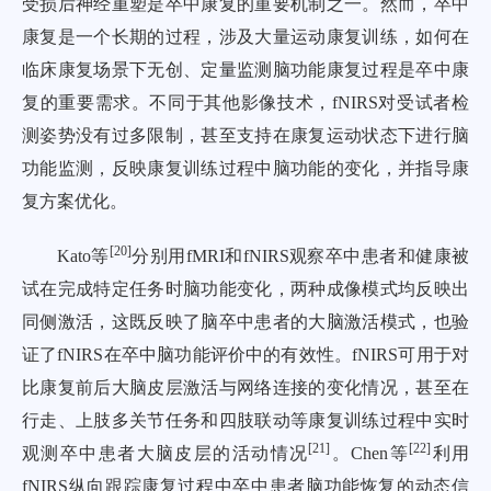
受损后神经重塑是卒中康复的重要机制之一。然而，卒中
康复是一个长期的过程，涉及大量运动康复训练，如何在
临床康复场景下无创、定量监测脑功能康复过程是卒中康
复的重要需求。不同于其他影像技术，fNIRS对受试者检
测姿势没有过多限制，甚至支持在康复运动状态下进行脑
功能监测，反映康复训练过程中脑功能的变化，并指导康
复方案优化。
[
20
]
Kato等
分别用fMRI和fNIRS观察卒中患者和健康被
试在完成特定任务时脑功能变化，两种成像模式均反映出
同侧激活，这既反映了脑卒中患者的大脑激活模式，也验
证了fNIRS在卒中脑功能评价中的有效性。fNIRS可用于对
比康复前后大脑皮层激活与网络连接的变化情况，甚至在
行走、上肢多关节任务和四肢联动等康复训练过程中实时
[
21
]
[
22
]
观测卒中患者大脑皮层的活动情况
。Chen等
利用
fNIRS纵向跟踪康复过程中卒中患者脑功能恢复的动态信