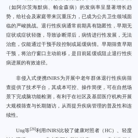
（如阿尔茨海默病、帕金森病）的发病率呈显著增长趋
势，给社会及家庭带来沉重压力，已成为公共卫生领域面
临的严峻挑战。退行性疾病通常前期具有隐匿性，早期无
症状或症状轻微，导致诊断滞后，病情进行性发展，无法
治愈，仅能通过干预手段控制或延缓病情。早期筛查早期
干预，将治疗窗口主动前移，是目前延缓或阻止退行性疾
病进展的有效途径。
非侵入式便携fNIRS为开展中老年群体退行性疾病筛
查提供了技术平台，其成本可控、操作简便，可在自然场
景下完成脑功能检测，有利于在社区及基层医疗机构开展
大规模筛查与长期随访，从而提升疾病管理的普及性和连
续性。
[
26
]
Ung等
利用fNIRS比较了健康对照者（HC）、轻度