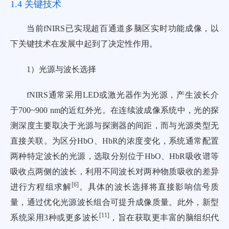
1.4 关键技术
当前fNIRS已实现超百通道多脑区实时功能成像，以
下关键技术在发展中起到了决定性作用。
1）光源与波长选择
fNIRS通常采用LED或激光器作为光源，产生波长介
于700~900 nm的近红外光。在连续波成像系统中，光的探
测深度主要取决于光源与探测器的间距，而与光源类型无
直接关联。为区分HbO、HbR的浓度变化，系统通常配置
两种特定波长的光源，选取分别位于HbO、HbR吸收谱等
吸收点两侧的波长，利用不同波长对两种物质吸收的差异
[
6
]
进行方程组求解
。具体的波长选择将直接影响信号质
量，通过优化光源波长组合可提升成像质量。此外，新型
[
11
]
系统采用3种或更多波长
，旨在获取更丰富的脑组织代