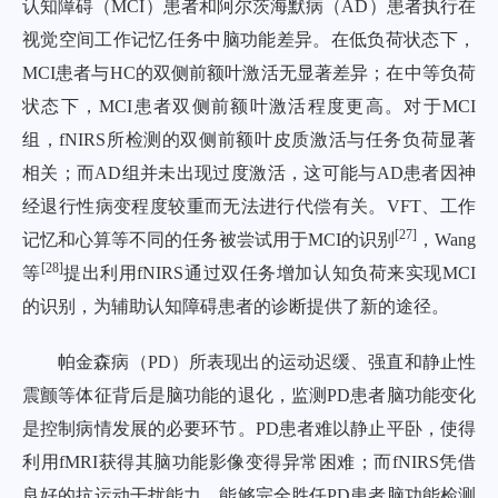
认知障碍（MCI）患者和阿尔茨海默病（AD）患者执行在
视觉空间工作记忆任务中脑功能差异。在低负荷状态下，
MCI患者与HC的双侧前额叶激活无显著差异；在中等负荷
状态下，MCI患者双侧前额叶激活程度更高。对于MCI
组，fNIRS所检测的双侧前额叶皮质激活与任务负荷显著
相关；而AD组并未出现过度激活，这可能与AD患者因神
经退行性病变程度较重而无法进行代偿有关。VFT、工作
[
27
]
记忆和心算等不同的任务被尝试用于MCI的识别
，Wang
[
28
]
等
提出利用fNIRS通过双任务增加认知负荷来实现MCI
的识别，为辅助认知障碍患者的诊断提供了新的途径。
帕金森病（PD）所表现出的运动迟缓、强直和静止性
震颤等体征背后是脑功能的退化，监测PD患者脑功能变化
是控制病情发展的必要环节。PD患者难以静止平卧，使得
利用fMRI获得其脑功能影像变得异常困难；而fNIRS凭借
良好的抗运动干扰能力，能够完全胜任PD患者脑功能检测