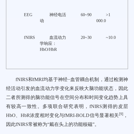
EEG
神经电活
60~90
>1
动
000.0
fNIRS
血流动力
20~30
~10.0
学响应：
HbO/HbR
fNIRS和fMRI均基于神经−血管耦合机制，通过检测神
经活动引发的血流动力学变化来反映大脑功能状态，因此
二者所测得的脑功能信号在空间分布和时间变化趋势上具
有较高一致性。多项联合研究表明，fNIRS测得的皮层
[
9
]
HbO、HbR浓度相对变化与fMRI-BOLD信号显著相关
，
因此fNIRS常被称为“戴在头上的功能核磁”。