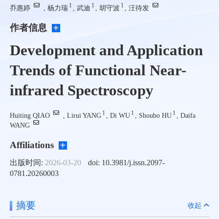
1
1
1
乔惠婷
, 杨力瑞
, 武迪
, 胡守波
, 汪待发
作者信息
Development and Application
Trends of Functional Near-
infrared Spectroscopy
1
1
1
Huiting QIAO
, Lirui YANG
, Di WU
, Shoubo HU
, Daifa
WANG
Affiliations
出版时间:
2026-03-20
doi: 10.3981/j.issn.2097-
0781.20260003
摘要
收起