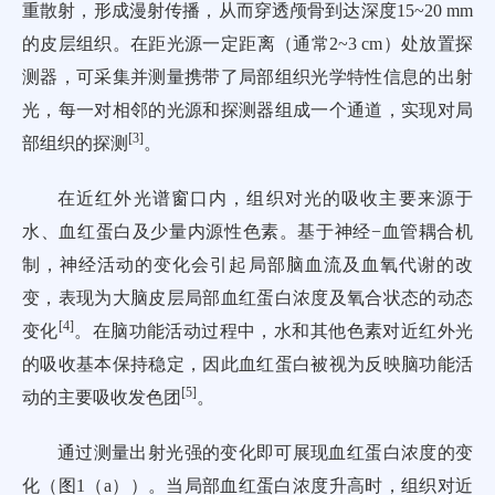
重散射，形成漫射传播，从而穿透颅骨到达深度15~20 mm
的皮层组织。在距光源一定距离（通常2~3 cm）处放置探
测器，可采集并测量携带了局部组织光学特性信息的出射
光，每一对相邻的光源和探测器组成一个通道，实现对局
[
3
]
部组织的探测
。
在近红外光谱窗口内，组织对光的吸收主要来源于
水、血红蛋白及少量内源性色素。基于神经−血管耦合机
制，神经活动的变化会引起局部脑血流及血氧代谢的改
变，表现为大脑皮层局部血红蛋白浓度及氧合状态的动态
[
4
]
变化
。在脑功能活动过程中，水和其他色素对近红外光
的吸收基本保持稳定，因此血红蛋白被视为反映脑功能活
[
5
]
动的主要吸收发色团
。
通过测量出射光强的变化即可展现血红蛋白浓度的变
化（
图1
（a））。当局部血红蛋白浓度升高时，组织对近