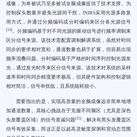
成像，为单被试乃至多被试全脑成像提供了技术支撑。为
控制探头数量并避免光源间干扰，fNIRS采用光源多路复
用方式，并通过分频编码或分时编码来区分各光源信号
[
14
]
。分频编码基于对不同光源的驱动信号进行频率调制来
区分信号来源。该技术需配置调制解调系统，虽然对时间
同步的要求相对宽松，通道数量也易于扩展，但容易出现
频率混叠问题。分时编码基于严格的时间序列控制光源发
光，通过发光时序来区分信号来源。该技术对系统的采样
速率和时间同步精度要求极高，但其硬件架构和控制逻辑
相对简洁，信号串扰低，且系统能耗较小。
需要指出的是，实现高质量的全脑成像远非简单地增
加通道数量。其核心挑战在于克服不同脑区（尤其是深色
[
15
]
头发覆盖区域）的信号衰减问题
，解决有黑头发覆盖区
信号有效采集，而这正是以超高灵敏度探测和宽动态范围