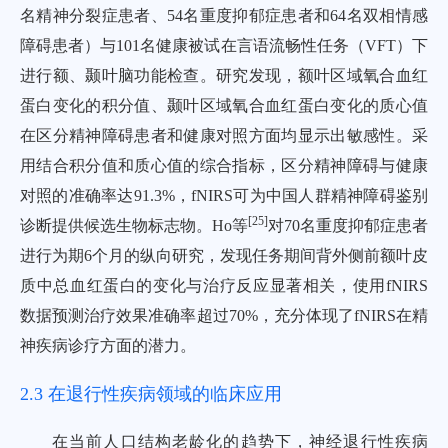
名精神分裂症患者、54名重度抑郁症患者和64名双相情感
障碍患者）与101名健康被试在言语流畅性任务（VFT）下
进行额、颞叶脑功能检查。研究发现，额叶区域氧合血红
蛋白变化的积分值、颞叶区域氧合血红蛋白变化的质心值
在区分精神障碍患者和健康对照方面均显示出敏感性。采
用结合积分值和质心值的综合指标，区分精神障碍与健康
对照的准确率达91.3%，fNIRS可为中国人群精神障碍鉴别
[
25
]
诊断提供候选生物标志物。Ho等
对70名重度抑郁症患者
进行为期6个月的纵向研究，发现任务期间背外侧前额叶皮
质中总血红蛋白的变化与治疗反应显著相关，使用fNIRS
数据预测治疗效果准确率超过70%，充分体现了fNIRS在精
神疾病诊疗方面的潜力。
2.3 在退行性疾病领域的临床应用
在当前人口结构老龄化的趋势下，神经退行性疾病