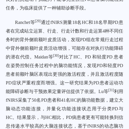
任务，为临床提供了一种辅助诊断手段。
[
29
]
Ranchet等
通过fNIRS测量18名HC和18名早期PD患
者在完成站立运算、行走、行走计数和行走运算4种不同任
务时的背外侧前额叶皮质活动，发现PD组在常规行走过程
中背外侧前额叶皮质活动增强，可能存在对执行功能障碍
[
30
]
的潜在代偿。Maidan等
对比了HC、PD 和轻度PD 患者
在姿势控制任务过程中的脑功能情况，发现PD和轻度PD
患者前额叶脑区表现出更强的激活程度，并且激活程度随
PD症状严重程度而增强。这一研究结果为PD患者运动功
[
31
]
能障碍诊断与干预效果定量评估提供了依据。Lu等
利用
fNIRS采集了50名PD患者和41名HC的脑功能数据，建立大
脑动态功能连接，并量化功能连接状态用于分类PD与
HC。结果显示，与HC相比，PD病患者更有可能转换到信
息传递水平较高的大脑连接状态，基于fNIRS的动态脑功