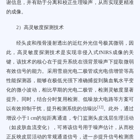
谢信息，并有助于分离和校正生理噪声，从而实现更精准
的成像。
2）高灵敏度探测技术
经头皮和颅骨漫射透出的近红外光信号极其微弱，因
此，高灵敏度探测技术是实现非侵入式fNIRS成像的关
键，该技术的核心在于提升系统在强背景噪声下提取微弱
有效信号的能力。采用雪崩光电二极管或光电倍增管等高
性能探测器，能够在极低光强下准确捕捉到脑血氧水平变
化的微小波动，相比早期的光电二极管，检测灵敏度显著
提升。同时，结合分时复用检测、低噪放大电路等方案可
[
12
]
以有效抑制干扰，提升检测系统的信噪比
。此外，通过
增设小于1 cm的短距离通道，专门监测头皮浅层生理活动
（如皮肤血流变化），可将该信号用于噪声估计，从而校
正反映皮层活动的常规通道信号，进一步提升信号检测质