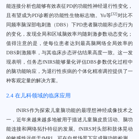
能连接分析也能够有效表征PD的功能性神经退行性变化，
[
32
]
且有望成为PD诊断的功能性生物标志物。Yu等
对比不
同频率脑深部电刺激（DBS）下PD患者脑功能和步态行为
的变化，发现全局和区域脑效率均随刺激参数动态变化；
值得注意的是，使每位患者达到最高脑网络全局效率的
DBS刺激频率，与其临床步态评估结果高度一致。这一发
现表明，任务态fNIRS能够量化评估DBS参数优化过程中
的脑功能响应，为退行性疾病的个体化精准调控提供了一
种客观定量的解决方案。
2.4 在儿科领域的临床应用
fNIRS作为探索儿童脑功能的最理想神经成像技术之
一，近年来越来越多地被用于描述儿童脑皮质活动、脑功
能连接和网络拓扑特征的发展。fNIRS对头部和肢体晃动
的敏感性远低于fMRI，可在自然场景下完成脑功能检测，