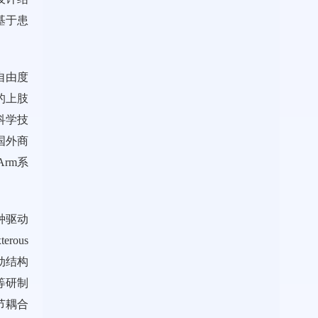
基于患
自由度
的上肢
科学技
国外商
 Arm系
种驱动
ous
动结构
等研制
节耦合