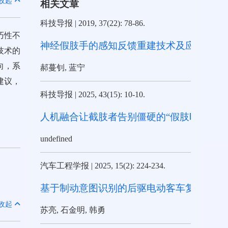
收起
相关文章
科技导报
|
2019, 37(22): 78-86.
巧性不
神经假肢手的感知反馈重建技术及应用
技术的
向，系
郝蔓钊, 蓝宁
建议，
科技导报
|
2025, 43(15): 10-10.
人机融合让截肢者告别僵硬的“假肢时代”
undefined
汽车工程学报
|
2025, 15(2): 224-234.
基于制动意图识别的后驱电动客车复合制动
收起
苏亮, 石金明, 韩勇