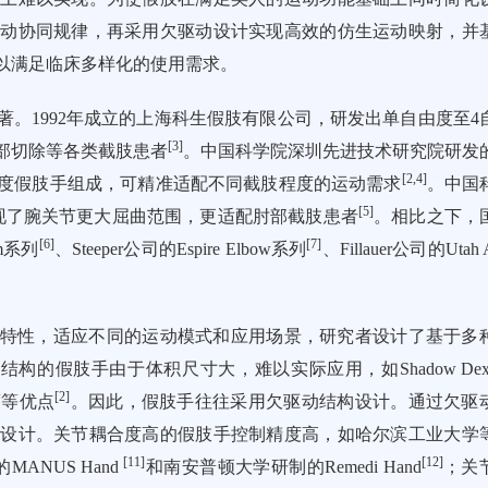
运动协同规律，再采用欠驱动设计实现高效的仿生运动映射，并
以满足临床多样化的使用需求。
。1992年成立的上海科生假肢有限公司，研发出单自由度至4
[
3
]
部切除等各类截肢患者
。中国科学院深圳先进技术研究院研发
[
2
,
4
]
由度假肢手组成，可精准适配不同截肢程度的运动需求
。中国
[
5
]
现了腕关节更大屈曲范围，更适配肘部截肢患者
。相比之下，
[
6
]
[
7
]
rm系列
、Steeper公司的Espire Elbow系列
、Fillauer公司的Utah
特性，适应不同的运动模式和应用场景，研究者设计了基于多
构的假肢手由于体积尺寸大，难以实际应用，如Shadow Dexter
[
2
]
度等优点
。因此，假肢手往往采用欠驱动结构设计。通过欠驱
构设计。关节耦合度高的假肢手控制精度高，如哈尔滨工业大学
[
11
]
[
12
]
ANUS Hand
和南安普顿大学研制的Remedi Hand
；关