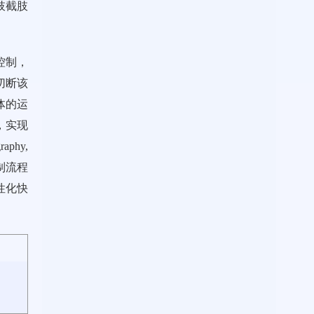
肢截肢
控制，
切断该
体的运
，实现
hy,
制流程
性化快