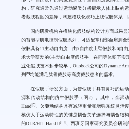
构，研究通常先通过运动聚类分析揭示人体上肢的
者截肢程度的差异，构建模块化灵巧上肢假肢体系，
国内研发机构在模块化假肢结构设计方面成果显著
的智能型肌电控制假肢系列，可适配掌根部至肩胛全
假肢具备11主动自由度，由5自由度上臂假肢和6自
术大学研发的6主动自由度假肢手，在同等体积下实
业化假肢技术起步较早，Ottobock公司的Dynamic A
[
8
]
列
均能满足肱骨截肢等高度截肢患者的需求。
在假肢手研发方面，为使假肢手具有灵巧的运动
源和传动结构的仿生假肢手（
图2
）。其中，全驱动结
[
9
]
Hand
。欠驱动结构具有减轻重量和增强系统灵活
模仿人手运动特性的关键是耦合关节选择与耦合结
[
10
]
的DLR/HIT Hand II
、西班牙国家研究委员会研制的M