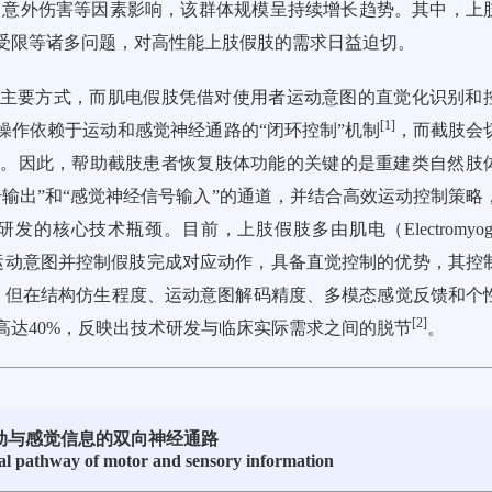
化、意外伤害等因素影响，该群体规模呈持续增长趋势。其中，上
受限等诸多问题，对高性能上肢假肢的需求日益迫切。
主要方式，而肌电假肢凭借对使用者运动意图的直觉化识别和
[
1
]
操作依赖于运动和感觉神经通路的“闭环控制”机制
，而截肢会
失。因此，帮助截肢患者恢复肢体功能的关键的是重建类自然肢
输出”和“感觉神经信号输入”的通道，并结合高效运动控制策略
心技术瓶颈。目前，上肢假肢多由肌电（Electromyograp
码运动意图并控制假肢完成对应动作，具备直觉控制的优势，其控
，但在结构仿生程度、运动意图解码精度、多模态感觉反馈和个
[
2
]
高达40%，反映出技术研发与临床实际需求之间的脱节
。
运动与感觉信息的双向神经通路
ural pathway of motor and sensory information