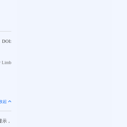
DOI:
r Limb
收起
显示，