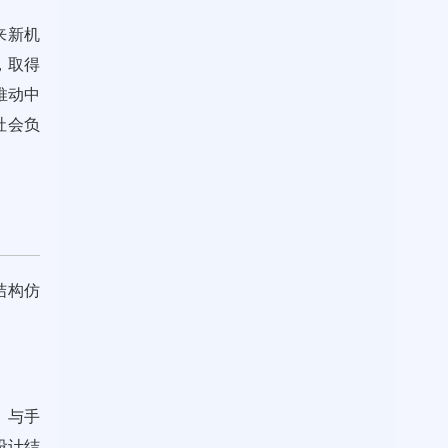
来新机
，取得
推动中
社会负
结构仿
）与手
设计结