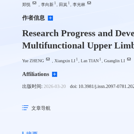
1
1
郑悦
, 李向新
, 田岚
, 李光林
作者信息
Research Progress and Dev
Multifunctional Upper Limb
1
1
Yue ZHENG
, Xiangxin LI
, Lan TIAN
, Guanglin LI
Affiliations
出版时间:
2026-03-20
doi: 10.3981/j.issn.2097-0781.2
文章导航