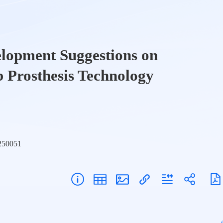
elopment Suggestions on
 Prosthesis Technology
0250051