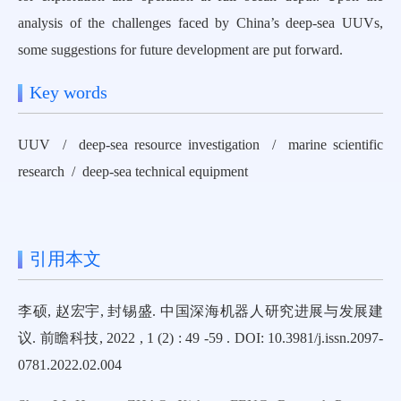
analysis of the challenges faced by China’s deep-sea UUVs,
some suggestions for future development are put forward.
Key words
UUV / deep-sea resource investigation / marine scientific
research / deep-sea technical equipment
引用本文
李硕, 赵宏宇, 封锡盛. 中国深海机器人研究进展与发展建
议. 前瞻科技, 2022 , 1 (2) : 49 -59 . DOI: 10.3981/j.issn.2097-
0781.2022.02.004