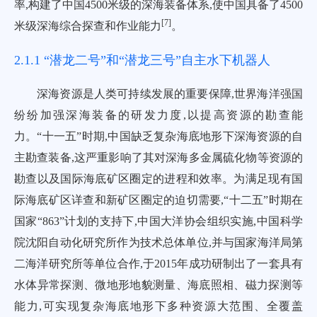
率,构建了中国4500米级的深海装备体系,使中国具备了4500
[
7
]
米级深海综合探查和作业能力
。
2.1.1 “潜龙二号”和“潜龙三号”自主水下机器人
深海资源是人类可持续发展的重要保障,世界海洋强国
纷纷加强深海装备的研发力度,以提高资源的勘查能
力。“十一五”时期,中国缺乏复杂海底地形下深海资源的自
主勘查装备,这严重影响了其对深海多金属硫化物等资源的
勘查以及国际海底矿区圈定的进程和效率。为满足现有国
际海底矿区详查和新矿区圈定的迫切需要,“十二五”时期在
国家“863”计划的支持下,中国大洋协会组织实施,中国科学
院沈阳自动化研究所作为技术总体单位,并与国家海洋局第
二海洋研究所等单位合作,于2015年成功研制出了一套具有
水体异常探测、微地形地貌测量、海底照相、磁力探测等
能力,可实现复杂海底地形下多种资源大范围、全覆盖