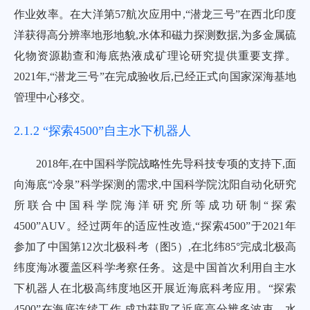
作业效率。在大洋第57航次应用中,“潜龙三号”在西北印度
洋获得高分辨率地形地貌,水体和磁力探测数据,为多金属硫
化物资源勘查和海底热液成矿理论研究提供重要支撑。
2021年,“潜龙三号”在完成验收后,已经正式向国家深海基地
管理中心移交。
2.1.2 “探索4500”自主水下机器人
2018年,在中国科学院战略性先导科技专项的支持下,面
向海底“冷泉”科学探测的需求,中国科学院沈阳自动化研究
所联合中国科学院海洋研究所等成功研制“探索
4500”AUV。经过两年的适应性改造,“探索4500”于2021年
参加了中国第12次北极科考（
图5
）,在北纬85°完成北极高
纬度海冰覆盖区科学考察任务。这是中国首次利用自主水
下机器人在北极高纬度地区开展近海底科考应用。“探索
4500”在海底连续工作,成功获取了近底高分辨多波束、水