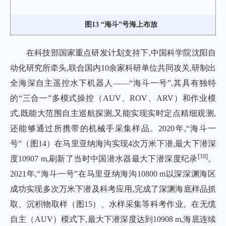
图13 “海斗”号海上布放
在科技部国家重点研发计划支持下,中国科学院沈阳自
动化研究所牵头,联合国内10余家科研单位共同攻关,研制出
全海深自主遥控水下机器人——“海斗一号”,其具有独特
的“三合一”多模式操控（AUV、ROV、ARV）和作业模
式,既能大范围自主巡航探测,又能实现实时定点精细观测,
还能够通过所携带的机械手采集样品。2020年,“海斗一
号”（
图14
）在马里亚纳海沟实现4次万米下潜,最大下潜深
[
10
]
度10907 m,刷新了当时中国潜水器最大下潜深度纪录
。
2021年,“海斗一号”在马里亚纳海沟10800 m以深深渊海区
成功实现多次万米下潜及科考应用,完成了深渊海底样品抓
取、沉积物取样（
图15
）、水样采集等科考作业。在无缆
自主（AUV）模式下,最大下潜深度达到10908 m,海底连续