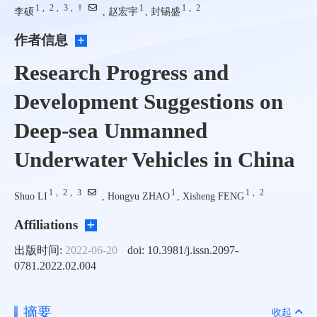
1
,
2
,
3
,
†
1
1
,
2
李硕
, 赵宏宇
, 封锡盛
作者信息
Research Progress and
Development Suggestions on
Deep-sea Unmanned
Underwater Vehicles in China
1
,
2
,
3
1
1
,
2
Shuo LI
, Hongyu ZHAO
, Xisheng FENG
Affiliations
出版时间:
2022-06-20
doi: 10.3981/j.issn.2097-
0781.2022.02.004
摘要
收起