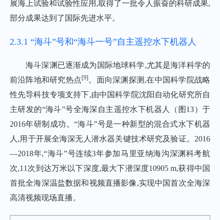
展海上试验和试验性应用,取得了一批令人振奋的科研成果,
部分成果达到了国际先进水平。
2.3.1 “海斗”号和“海斗一号”自主遥控水下机器人
海斗深渊已逐渐成为国际地球科学,尤其是海洋科学的
[
9
]
前沿阵地和研究热点
。面向深渊探测,在中国科学院战略
性先导科技专项支持下,由中国科学院沈阳自动化研究所自
主研发的“海斗”号全海深自主遥控水下机器人（
图13
）于
2016年研制成功。“海斗”号是一种新型的混合式水下机器
人,用于开展全海深无人潜水器关键技术研究及验证。2016
—2018年,“海斗”号连续3年参加马里亚纳海沟深渊科考航
次,11次到达万米以下深度,最大下潜深度10905 m,获得中国
首批全海深温盐数据和视频直播影像,实现中国首次全海深
高清视频现场直播。