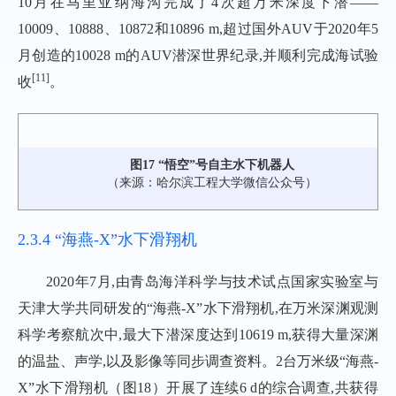
10月在马里亚纳海沟完成了4次超万米深度下潜——
10009、10888、10872和10896 m,超过国外AUV于2020年5
月创造的10028 m的AUV潜深世界纪录,并顺利完成海试验
[
11
]
收
。
图17 “悟空”号自主水下机器人
（来源：哈尔滨工程大学微信公众号）
2.3.4 “海燕-X”水下滑翔机
2020年7月,由青岛海洋科学与技术试点国家实验室与
天津大学共同研发的“海燕-X”水下滑翔机,在万米深渊观测
科学考察航次中,最大下潜深度达到10619 m,获得大量深渊
的温盐、声学,以及影像等同步调查资料。2台万米级“海燕-
X”水下滑翔机（
图18
）开展了连续6 d的综合调查,共获得