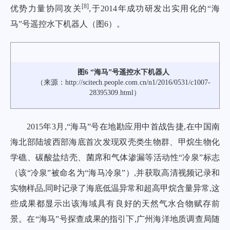
[
8
]
优势力量协同攻关
,于2014年成功研发出实用化的“海
马”号遥控水下机器人（
图6
）。
图6 “海马”号遥控水下机器人
（来源：
http://scitech.people.com.cn/n1/2016/0531/c1007-
28395309.html
）
2015年3月,“海马”号在地勘应用中首战告捷,在中国南
海北部陆坡西部海底首次发现双壳类生物群、甲烷生物化
学礁、碳酸盐结壳、菌席和气体渗漏等活动性“冷泉”标志
（该“冷泉”被命名为“海马冷泉”）,并获取高清视频记录和
实物样品,同时记录了海底低温异常和超高甲烷含量异常,这
些成果都显示出该海域具有良好的天然气水合物赋存前
景。在“海马”号探查成果的指引下,广州海洋地质调查局随