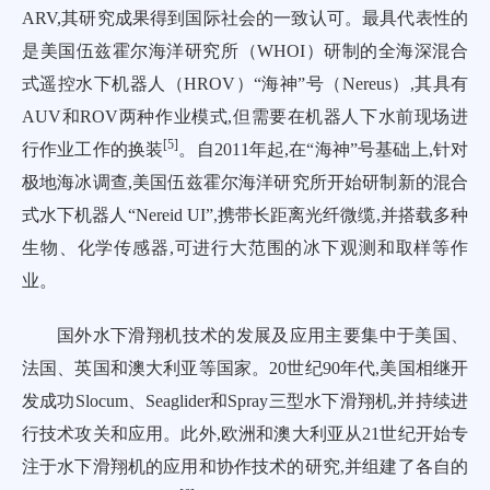
ARV,其研究成果得到国际社会的一致认可。最具代表性的
是美国伍兹霍尔海洋研究所（WHOI）研制的全海深混合
式遥控水下机器人（HROV）“海神”号（Nereus）,其具有
AUV和ROV两种作业模式,但需要在机器人下水前现场进
[
5
]
行作业工作的换装
。自2011年起,在“海神”号基础上,针对
极地海冰调查,美国伍兹霍尔海洋研究所开始研制新的混合
式水下机器人“Nereid UI”,携带长距离光纤微缆,并搭载多种
生物、化学传感器,可进行大范围的冰下观测和取样等作
业。
国外水下滑翔机技术的发展及应用主要集中于美国、
法国、英国和澳大利亚等国家。20世纪90年代,美国相继开
发成功Slocum、Seaglider和Spray三型水下滑翔机,并持续进
行技术攻关和应用。此外,欧洲和澳大利亚从21世纪开始专
注于水下滑翔机的应用和协作技术的研究,并组建了各自的