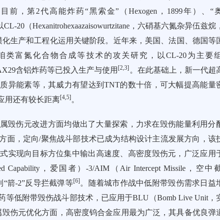
第2代高能炸药“黑索金”（Hexogen，1899年）、“
（Hexanitrohexaazaisowurtzitane，六硝基六氮杂异伍兹烷，
模化生产和工程化运用关键阶段。近年来，美国、法国、德国等
/呋咱类富氮化合物合成等技术的攻关研究，以CL-20为主要
[
2
,
3
]
炸药）11/PAX29含铝炸药等已投入生产与使用
。在此基础上，新一代超
质异能素等，其威力有望达到TNT的数十倍，可大幅提高能量
[
4
,
5
]
应用还有较长距离
。
属毁伤元改进方面均做出了大量探索，力求在毁伤能量利用分
方面，定向/聚焦战斗部技术已成为结构设计主流发展方向，该
方式实现向目标方位集中输出高速度、高密度毁伤元，广泛应用
pability，爱国者）-3/AIM（Air Intercept Missile，空
[
6
]
色列“箭-2”反导拦截弹等
。随着城市作战中低附带毁伤需求日益
附带毁伤战斗部技术，已应用于BLU（Bomb Live Unit，
属毁伤元优化方面，高密度钨合金应用最为广泛，其具备优良弹