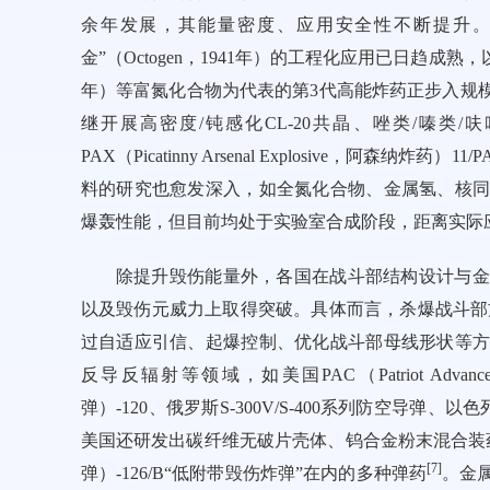
余年发展，其能量密度、应用安全性不断提升。目前，
金”（Octogen，1941年）的工程化应用已日趋成熟，以CL-20
年）等富氮化合物为代表的第3代高能炸药正步入规
继开展高密度/钝感化CL-20共晶、唑类/嗪类
PAX（Picatinny Arsenal Explosive，阿森纳
料的研究也愈发深入，如全氮化合物、金属氢、核同
爆轰性能，但目前均处于实验室合成阶段，距离实际
除提升毁伤能量外，各国在战斗部结构设计与金
以及毁伤元威力上取得突破。具体而言，杀爆战斗部
过自适应引信、起爆控制、优化战斗部母线形状等
反导反辐射等领域，如美国PAC（Patriot Advanced Ca
弹）-120、俄罗斯S-300V/S-400系列防空导弹、以
美国还研发出碳纤维无破片壳体、钨合金粉末混合装药等低
[
7
]
弹）-126/B“低附带毁伤炸弹”在内的多种弹药
。金