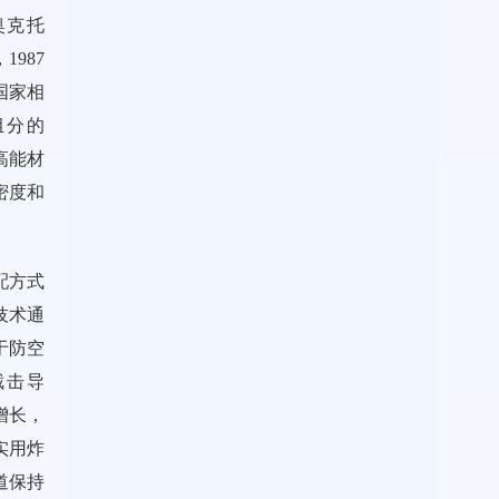
奥克托
1987
国家相
组分的
高能材
密度和
配方式
技术通
于防空
中截击导
增长，
实用炸
道保持