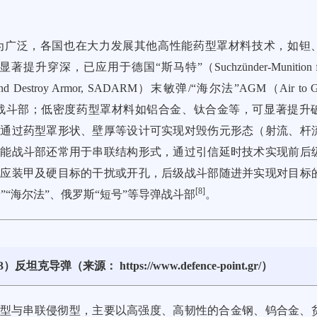
为广泛，各国也在大力发展其他高性能药型罩材料技术，如钽
已应用于德国“斯马特”（Suchzünder-Munition für
d Destroy Armor, SADARM）末敏弹/“海尔法”AGM（Air to G
战斗部；低密度药型罩材料如铝合金、钛合金等，可显著提升
，通过药型罩形状、壁厚等设计可实现对毁伤元形态（射流、杆
聚能战斗部还常用于串联结构形式，通过引信延时技术实现前后
反应装甲及硬目标的干扰或开孔，后级战斗部随进并实现对目标
[
8
]
“海尔法”、俄罗斯“短号”等导弹战斗部
。
K/R3）反坦克导弹（来源：
https://www.defence-point.gr/
）
型与串联侵彻型，主要以高强度、高韧性的合金钢、钨合金、