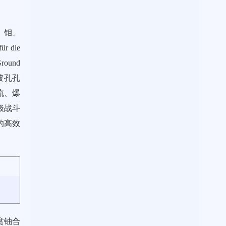
、钼、
 die
round
破孔孔
流、爆
级战斗
的高效
贫铀合