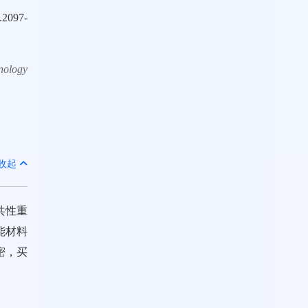
2097-
nology
收起
共性重
能材料
密，买