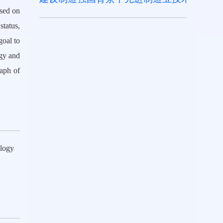
sed on
status,
goal to
ogy and
aph of
ology