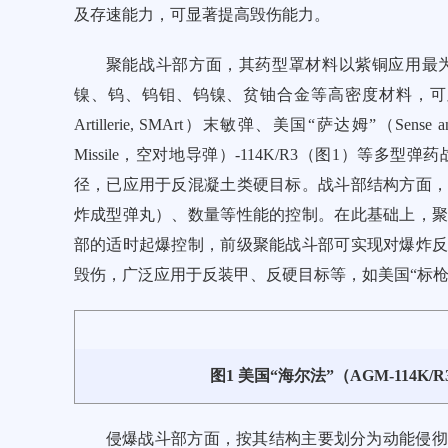
及存速能力，可显著提高毁伤能力。
聚能战斗部方面，其药型罩材料以紫铜应用最
镍、钨、钨钼、钨镍、贫铀合金等高密度材料，可显著提升穿深，
Artillerie, SMArt）末敏弹、美国“萨达姆”（Sense an
Missile，空对地导弹）-114K/R3（
图1
）等多型弹药
径，已应用于反混凝土类硬目标。战斗部结构方面
炸成型弹丸）、数量等性能的控制。在此基础上，
部的适时起爆控制，前级聚能战斗部可实现对爆炸
毁伤，广泛应用于反装甲、反硬目标等，如美国“标枪”
图1 美国“海尔法”（AGM-114
侵爆战斗部方面，按其结构主要划分为动能侵彻