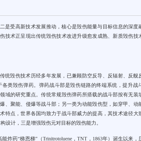
二是受高新技术发展推动，核心是毁伤能量与目标信息的深度
毁伤技术正呈现出传统毁伤技术改进升级愈发成熟、新质毁伤技
传统毁伤技术历经多年发展，已兼顾防空反导、反辐射、反舰
于各类毁伤弹药。弹药战斗部是毁伤链路的终端系统，提升战
术领域的研究重点。传统常规毁伤弹药所搭载的战斗部按有无装
杀爆、聚能、侵爆等战斗部；另一类为动能毁伤型，如穿甲、动
技术特点，世界各国均致力于战斗部威力的提高，其技术途径大
结构设计，三是增强毁伤元对目标的毁伤能力。
梯恩梯”（Trinitrotoluene，TNT，1863年）诞生以来