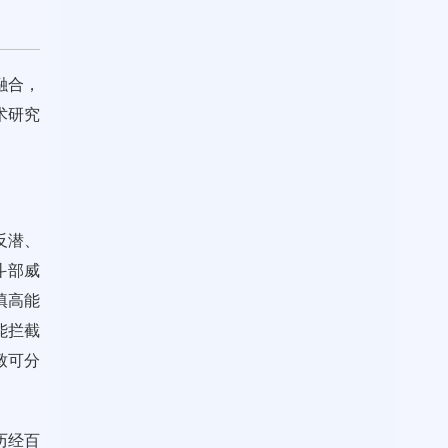
融合，
术研究
反潜、
斗部威
填高能
能拦截
致可分
，历经百