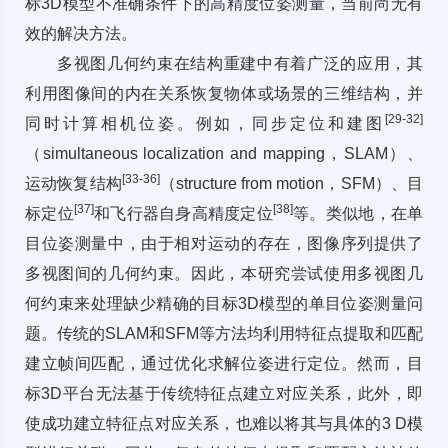
标3D模型不准确条件下的高精度位姿测量，当前尚无有
效的解决方法。
多视图几何约束在结构重建中有着广泛的应用，其
利用图像间的内在关系恢复物体或场景的三维结构，并
[
29
-
32
]
同时计算相机位姿。例如，同步定位和建图
（simultaneous localization and mapping，SLAM）、
[
33
-
36
]
运动恢复结构
（structure from motion，SFM）、目
[37]
[38]
标定位
和飞行器自身高精度定位
等。类似地，在单
目位姿测量中，由于相对运动的存在，图像序列提供了
多视图间的几何约束。因此，本研究尝试使用多视图几
何约束来处理缺少精确的目标3D模型的单目位姿测量问
题。传统的SLAM和SFM等方法均利用特征点提取和匹配
建立帧间匹配，通过优化求解位姿进行定位。然而，目
标3D平台无法基于传统特征点建立对应关系，此外，即
使成功建立特征点对应关系，也难以将其与具体的3 D模