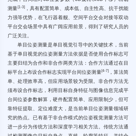
[
1
-
3
]
测量
，具有配置简单、成本低、自主性高、抗干扰能
力强等优势，在飞行器着舰、空间平台交会对接等双动
平台交会场景中具有广阔应用前景，得到了研究人员的
广泛关注。
单目位姿测量是单目视觉引导中的关键技术，当前
基于单目视觉的位姿测量方法依据是否使用合作标志可
主要归结为合作和非合作两类方法：合作方法通过在目
[
4
-
7
]
标平台上布设合作标志实现平台间位姿测量
，算法简
单、处理效率高，但应用场景较为受限。非合作方法无
须布设合作标志，利用目标自身特征与图像信息完成平
台间位姿参数解算，硬件配置简单、应用限制少，但可
靠特征提取、定位难度大，是当前单目位姿测量领域研
究的热点。已有基于非合作模式的位姿视觉测量方法可
进一步分为传统方法和深度学习相关方法。传统方法通
过检测图像中目标自身点、直线、轮廓等特征，并结合