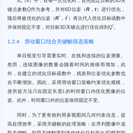
式（8）中，在每一次优化时，首先固定目标的3D关
键点参数
Q
作为参考，并对6D位姿（
R
，
t
）进行优化，
*
*
随后将被优化的位姿（
R
，
t
）再次代入优化目标函数中
*
并保持固定不变，对目标3D关键点进行优化得到
Q
。
1.2.4 滑动窗口结合关键帧筛选策略
单目视觉引导需要实时、在线和连续的位姿测量。
然而，连续图像的数量会随着时间的推移而增加，此
外，在建立的优化目标函数中，残差和位姿优化参数也
在不断增加。因此，采用滑动窗口策略约束优化规模，
使所提方法只在固定长度
L
的时间窗口内优化图像的位
姿。此外，时间窗口外的位姿保持固定不变。
同时，为了更有效利用多视图间几何约束信息，提
高处理效率，采用关键帧的处理策略：在序列图像中选
取关键帧，利用关键帧序列迭代优化目标平台3D模型和