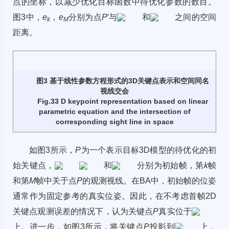
点的坐标，以减少优化目标函数中待优化参数的数目。
图3
中，
e
，
e
分别为点
P
′与
和
之间的空间
k
M
距离。
图3 基于线性参数方程形式的3D关键点表示和空间同名
视线交会
Fig.33 D keypoint representation based on linear
parametric equation and the intersection of
corresponding sight line in space
如
图3
所示，
P
为一个表示目标3D模型的待优化的初
始关键点，
和
分别为初始帧，第
k
帧
和第
M
帧中关于点
P
的观测视线。在BA中，初始帧的位姿
通常作为固定参考的真实位姿。因此，在不考虑首帧2D
关键点观测误差的情况下，认为关键点
P
真实位于
上。进一步，如
图3
所示，将关键点
P
投影到
上，