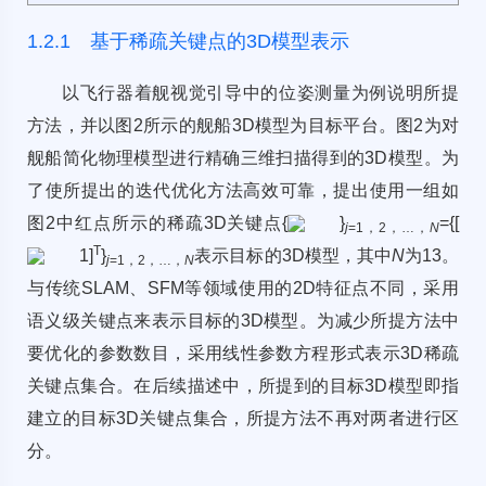
1.2.1 基于稀疏关键点的3D模型表示
以飞行器着舰视觉引导中的位姿测量为例说明所提
方法，并以
图2
所示的舰船3D模型为目标平台。
图2
为对
舰船简化物理模型进行精确三维扫描得到的3D模型。为
了使所提出的迭代优化方法高效可靠，提出使用一组如
图2
中红点所示的稀疏3D关键点{
}
={[
j
=1，2，…，
N
T
1]
}
表示目标的3D模型，其中
N
为13。
j
=1，2，…，
N
与传统SLAM、SFM等领域使用的2D特征点不同，采用
语义级关键点来表示目标的3D模型。为减少所提方法中
要优化的参数数目，采用线性参数方程形式表示3D稀疏
关键点集合。在后续描述中，所提到的目标3D模型即指
建立的目标3D关键点集合，所提方法不再对两者进行区
分。