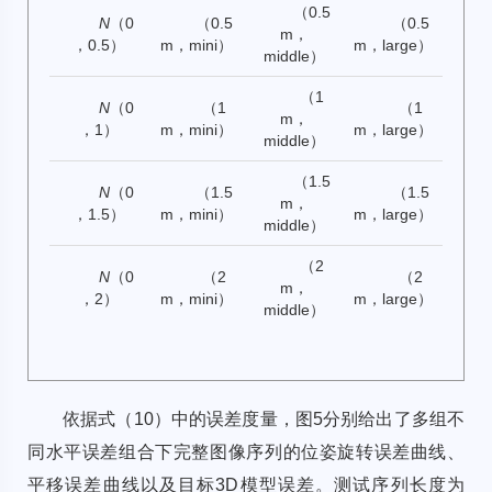
（0.5
N
（0
（0.5
（0.5
m，
，0.5）
m，mini）
m，large）
middle）
（1
N
（0
（1
（1
m，
，1）
m，mini）
m，large）
middle）
（1.5
N
（0
（1.5
（1.5
m，
，1.5）
m，mini）
m，large）
middle）
（2
N
（0
（2
（2
m，
，2）
m，mini）
m，large）
middle）
依据式（10）中的误差度量，
图5
分别给出了多组不
同水平误差组合下完整图像序列的位姿旋转误差曲线、
平移误差曲线以及目标3D模型误差。测试序列长度为