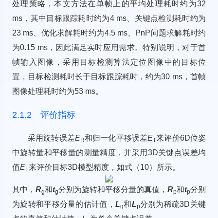
处理策略，本文方法在单帧上的平均处理耗时约为32
ms，其中目标跟踪耗时约为4 ms、关键点检测耗时约为
23 ms、优化求解耗时约为4.5 ms、PnP问题求解耗时约
为0.15 ms，因此满足实时应用需求。特别说明，对于首
帧输入图像，采用目标检测算法定位图像中的目标位
置，目标检测耗时长于目标跟踪耗时，约为30 ms，首帧
图像处理耗时约为53 ms。
2.1.2 评价指标
采用旋转误差
E
和归一化平移误差
E
来评价6D位姿
R
T
中旋转量和平移量的测量精度，并采用3D关键点误差均
值
E
来评价目标3D模型精度，如式（10）所示。
L
其中，
R
和
t
分别为旋转和平移分量的真值，
R
和
t
分别
g
g
p
p
为旋转和平移分量的估计值，
L
和
L
分别为稀疏3D关键
g
p