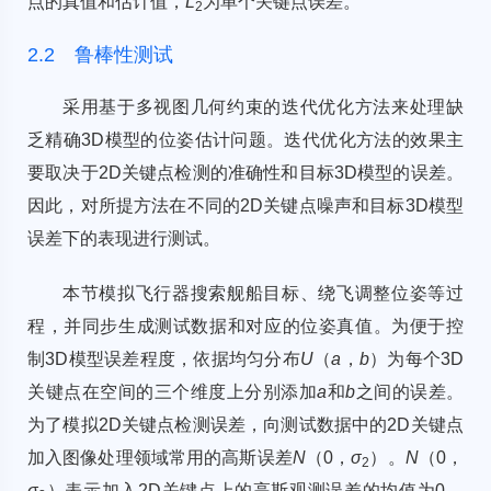
点的真值和估计值，
L
为单个关键点误差。
2
2.2 鲁棒性测试
采用基于多视图几何约束的迭代优化方法来处理缺
乏精确3D模型的位姿估计问题。迭代优化方法的效果主
要取决于2D关键点检测的准确性和目标3D模型的误差。
因此，对所提方法在不同的2D关键点噪声和目标3D模型
误差下的表现进行测试。
本节模拟飞行器搜索舰船目标、绕飞调整位姿等过
程，并同步生成测试数据和对应的位姿真值。为便于控
制3D模型误差程度，依据均匀分布
U
（
a
，
b
）为每个3D
关键点在空间的三个维度上分别添加
a
和
b
之间的误差。
为了模拟2D关键点检测误差，向测试数据中的2D关键点
加入图像处理领域常用的高斯误差
N
（0，
σ
）。
N
（0，
2
σ
）表示加入2D关键点上的高斯观测误差的均值为0，