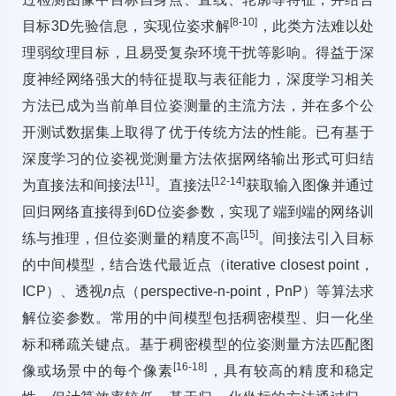
[
8
-
10
]
目标3D先验信息，实现位姿求解
，此类方法难以处
理弱纹理目标，且易受复杂环境干扰等影响。得益于深
度神经网络强大的特征提取与表征能力，深度学习相关
方法已成为当前单目位姿测量的主流方法，并在多个公
开测试数据集上取得了优于传统方法的性能。已有基于
深度学习的位姿视觉测量方法依据网络输出形式可归结
[11]
[
12
-
14
]
为直接法和间接法
。直接法
获取输入图像并通过
回归网络直接得到6D位姿参数，实现了端到端的网络训
[15]
练与推理，但位姿测量的精度不高
。间接法引入目标
的中间模型，结合迭代最近点（iterative closest point，
ICP）、透视
n
点（perspective-n-point，PnP）等算法求
解位姿参数。常用的中间模型包括稠密模型、归一化坐
标和稀疏关键点。基于稠密模型的位姿测量方法匹配图
[
16
-
18
]
像或场景中的每个像素
，具有较高的精度和稳定