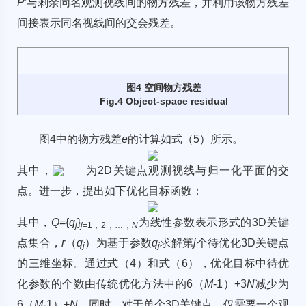
P
′与剩余同名观测视线间的物方残差，并利用该物方残差
间接表示同名视线间的交会残差。
图4 空间物方残差
Fig.4 Object-space residual
图4
中的物方残差
e
的计算如式（5）所示。
其中，
为2D关键点观测视线与归一化平面的交
点。进一步，提出如下优化目标函数：
其中，
Q
={
q
}
为线性参数表示形式的3D关键
j
j
=1，2，…，
N
点集合，
r
（
q
）为基于参数
q
求解第
j
个待优化3D关键点
j
j
的三维坐标。通过式（4）和式（6），优化目标中待优
化参数的个数由传统优化方法中的6（
M
-1）+3
N
减少为
6（
M
-1）+
N
。同时，对于单个3D关键点，仅需要一个观