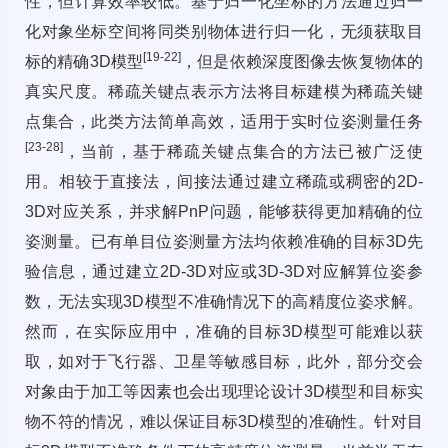
性，但计算效率较低。基于归一化坐标的方法通过归一
化对象坐标空间将同类别物体进行归一化，无须获取目
[
19
-
22
]
标的精确3D模型
，但是依赖深度图像去恢复物体的
真实尺度。稀疏关键点表示方法将目标建模为稀疏关键
点集合，此类方法简单高效，适用于实时位姿测量任务
[
23
-
28
]
，当前，基于稀疏关键点集合的方法已被广泛使
用。相较于直接法，间接法通过建立稀疏或稠密的2D-
3D对应关系，并求解PnP问题，能够获得更加精确的位
姿测量。已有单目位姿测量方法均依赖准确的目标3D先
验信息，通过建立2D-3D对应或3D-3D对应解算位姿参
数，无法实现3D模型不准确情况下的高精度位姿求解。
然而，在实际应用中，准确的目标3D模型可能难以获
取，如对于飞行器、卫星等敏感目标，此外，部分交会
对象由于加工等因素也会出现理论设计3D模型和目标实
物不符的情况，难以保证目标3D模型的准确性。针对目