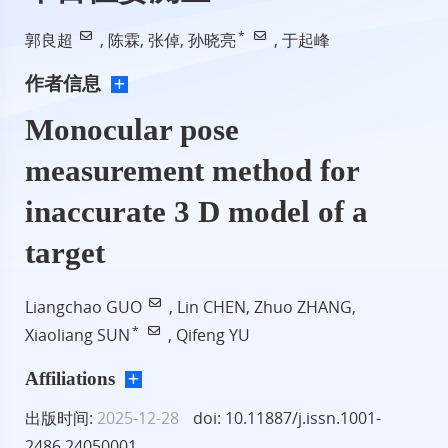
*
郭良超
,
陈霖
,
张倬
,
孙晓亮
,
于起峰
作者信息
Monocular pose
measurement method for
inaccurate 3 D model of a
target
Liangchao GUO
, Lin CHEN, Zhuo ZHANG,
*
Xiaoliang SUN
, Qifeng YU
Affiliations
出版时间:
2025-12-28
doi: 10.11887/j.issn.1001-
2486.24050001