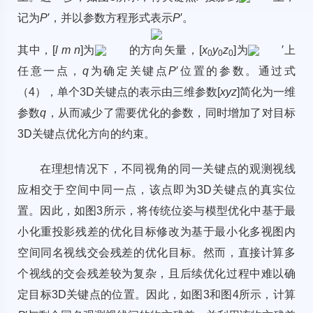
记为
P
′，并以参数方程形式表示
P
′。
其中，[
l m n
]为
的方向矢量，[
x
y
z
]为
′上
0
0
0
任意一点，
q
为确定关键点
P
′位置的参数。通过式
（4），单个3D关键点的表示由三维参数[
xyz
]简化为一维
参数
q
，从而减少了需要优化的参数，同时增加了对目标
3D关键点优化方向的约束。
在理想情况下，不同视角的同一关键点的观测视线
应相交于空间中同一点，该点即为3D关键点的真实位
置。因此，如
图3
所示，将传统位姿与模型优化中基于最
小化重投影残差的优化目标修改为基于最小化多视图内
空间同名视线交会残差的优化目标。然而，直接计算多
个视线的交会残差较为复杂，且后续优化过程中难以确
定目标3D关键点的位置。因此，如
图3
和
图4
所示，计算