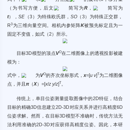
（为书写方便，后文
简写为
R
，
简写为
t
），
SE
（3）为特殊欧氏群，
SO
（3）为特殊正交群，
3
R
为三维向量空间。相机内参矩阵
K
被预先标定且为一
固定不变值，如式（2）所示。
O
目标3D模型的顶点
V
在二维图像上的透视投影被建
模为：
O
T
式中，
为
V
的齐次坐标形式，
x
=[
u v
]
为二维图像
T
点，并且
π
（
X
）=[
x
/
z y
/
z
]
。
传统上，单目位姿测量提取图像中的2D特征，结合
目标的精确3D信息建立2D-3D对应关系并进行高精度6D
位姿求解。然而，在目标3D模型不准确时，传统方法无
法利用准确的2D-3D对应获得高精度位姿。因此，本研