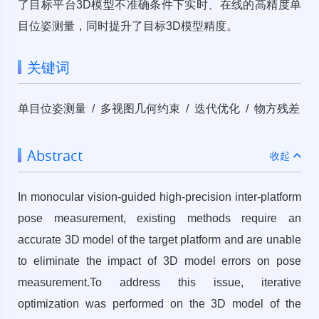
了目标平台3D模型不准确条件下实时、在线的高精度单
目位姿测量，同时提升了目标3D模型精度。
关键词
单目位姿测量 / 多视图几何约束 / 迭代优化 / 物方残差
Abstract
收起
In monocular vision-guided high-precision inter-platform
pose measurement, existing methods require an
accurate 3D model of the target platform and are unable
to eliminate the impact of 3D model errors on pose
measurement.To address this issue, iterative
optimization was performed on the 3D model of the